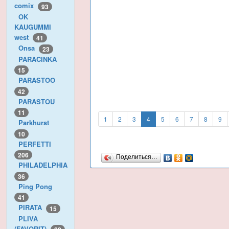
comix
93
OK
KAUGUMMI
west
41
Onsa
23
PARACINKA
15
PARASTOO
42
PARASTOU
11
1
2
3
4
5
6
7
8
9
Parkhurst
10
PERFETTI
206
Поделиться…
PHILADELPHIA
36
Ping Pong
41
PIRATA
15
PLIVA
(FAVORIT)