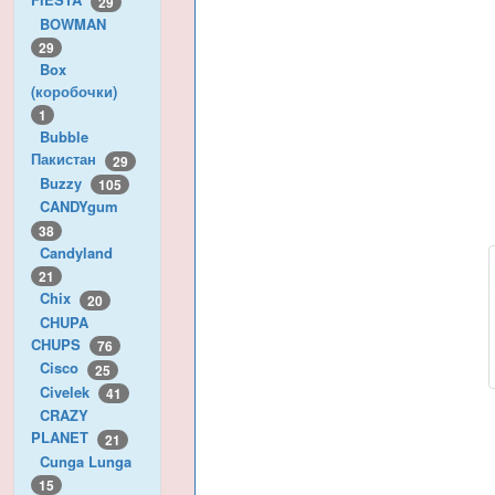
29
BOWMAN
29
Box
(коробочки)
1
Bubble
Пакистан
29
Buzzy
105
CANDYgum
38
Candyland
21
Chix
20
CHUPA
CHUPS
76
Cisco
25
Civelek
41
CRAZY
PLANET
21
Cunga Lunga
15