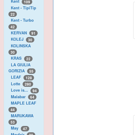
Kent
109
Kent - TipiTip
22
Kent - Turbo
42
KERVAN
91
KOLEJ
30
KOLINSKA
30
KRAS
22
LA GIULIA
GORIZIA
55
LEAF
128
Lotte
280
Love is...
94
Malabar
64
MAPLE LEAF
44
MARUKAWA
53
May
47
Mayfair