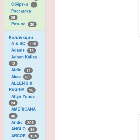
Обёртки
1
Рассылка
25
Разное
30
Коллекции
A & BC
115
Adams
78
Adnan Kallas
12
Aidin
14
Akas
80
ALLEN'S &
REGINA
16
Altyn Yunus
24
AMERICANA
40
Andic
205
ANGLO
36
ARCOR
104