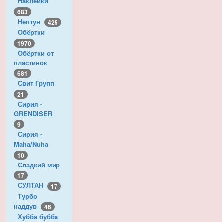
Наклейки
683
Нептун
425
Обёртки
1970
Обёртки от
пластинок
681
Свит Групп
21
Сирия -
GRENDISER
9
Сирия -
Maha/Nuha
10
Сладкий мир
17
СУЛТАН
17
Турбо
наддув
46
Хубба бубба