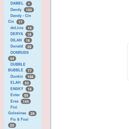
DAMEL
1
Dandy
150
Dandy - Cin
Cin
17
deLicia
14
DERYA
16
DILAN
16
Donald
28
DONRUSS
44
DUBBLE
BUBBLE
77
Dunkin
188
ELAH
53
ENSKY
16
Enter
95
Ersa
144
Fini
Golosinas
29
Fix & Foxi
20