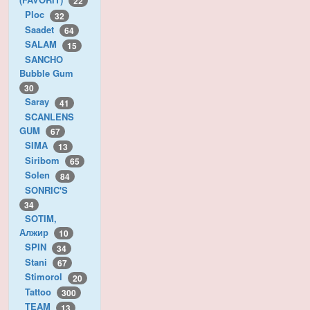
22
Ploc
32
Saadet
64
SALAM
15
SANCHO
Bubble Gum
30
Saray
41
SCANLENS
GUM
67
SIMA
13
Siribom
65
Solen
84
SONRIC'S
34
SOTIM,
Алжир
10
SPIN
34
Stani
67
Stimorol
20
Tattoo
300
TEAM
13