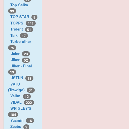
Top Seika
33
TOP STAR
9
TOPPS
441
Trident
51
Tsik
17
Turbo other
75
Ucler
23
Ulker
52
Ulker - Final
13
USTUN
18
VATU
(Trawigo)
31
Velim
12
VIDAL
222
WRIGLEY'S
184
Yasmin
16
Zeebs
2