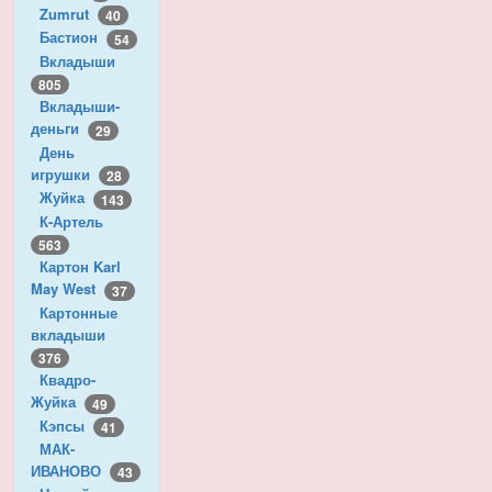
Zumrut
40
Бастион
54
Вкладыши
805
Вкладыши-
деньги
29
День
игрушки
28
Жуйка
143
К-Артель
563
Картон Karl
May West
37
Картонные
вкладыши
376
Квадро-
Жуйка
49
Кэпсы
41
МАК-
ИВАНОВО
43