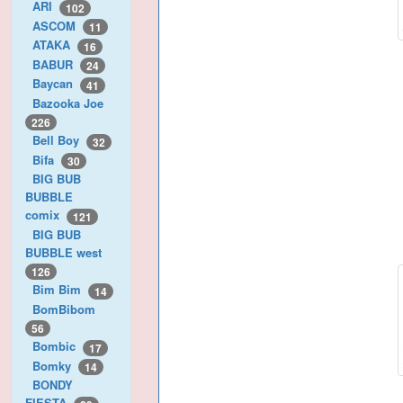
ARI
102
ASCOM
11
ATAKA
16
BABUR
24
Baycan
41
Bazooka Joe
226
Bell Boy
32
Bifa
30
BIG BUB
BUBBLE
comix
121
BIG BUB
BUBBLE west
126
Bim Bim
14
BomBibom
56
Bombic
17
Bomky
14
BONDY
FIESTA