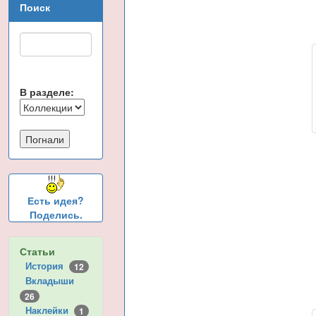
Поиск
В разделе:
Есть идея?
Поделись.
Статьи
История
12
Вкладыши
26
Наклейки
1