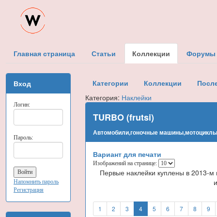
Главная страница
Статьи
Коллекции
Форумы
Категории
Коллекции
Посл
Вход
Категория:
Наклейки
Логин:
TURBO (frutsi)
Автомобили,гоночные машины,мотоцикл
Пароль:
Вариант для печати
Изображений на странице:
Первые наклейки куплены в 2013-м 
и
Напомнить пароль
Регистрация
1
2
3
4
5
6
7
8
9