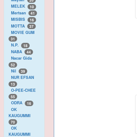
20
MELEK
10
Mertsan
41
MISBIS
16
MOTTA
37
MOVIE GUM
31
N.P.
18
NABA
44
Nacar Gida
52
Nil
39
NUR EFSAN
13
O-PEE-CHEE
55
ODRA
16
OK
KAUGUMMI
70
OK
KAUGUMMI