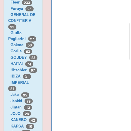
Fleer
233
Furuya
25
GENERAL DE
CONFITERIA
92
Giulio
Pagliarini
27
Gokma
50
Gorila
63
GOUDEY
23
HAITAI
74
Hitschler
97
IBIZA
31
IMPERIAL
21
Jake
95
Jenkki
79
Jintan
13
JOJO
28
KANEBO
42
KARSA
10