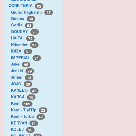
CONFITERIA
92
Giulio Pagliarini
27
Gokma
50
Gorila
63
GOUDEY
23
HAITAI
74
Hitschler
97
IBIZA
31
IMPERIAL
21
Jake
95
Jenkki
79
Jintan
13
JOJO
28
KANEBO
42
KARSA
10
Kent
109
Kent - TipiTip
22
Kent - Turbo
42
KERVAN
91
KOLEJ
30
KOLINSKA