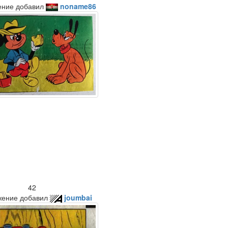
ение добавил
noname86
42
жение добавил
joumbai