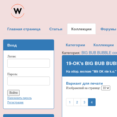
Главная страница
Статьи
Коллекции
Форумы
Категории
Коллекции
Вход
Категория:
BIG BUB BUBBLE co
Логин:
19-OK's BIG BUB BUB
На обор. мелкие "Mit OK nie k.o."
Пароль:
Вариант для печати
Изображений на странице:
Напомнить пароль
1
2
3
4
Регистрация