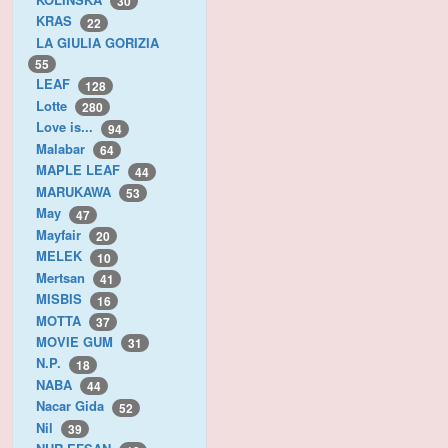
30
KRAS
22
LA GIULIA GORIZIA
55
LEAF
128
Lotte
280
Love is...
94
Malabar
64
MAPLE LEAF
44
MARUKAWA
53
May
47
Mayfair
20
MELEK
10
Mertsan
41
MISBIS
16
MOTTA
37
MOVIE GUM
31
N.P.
18
NABA
44
Nacar Gida
52
Nil
39