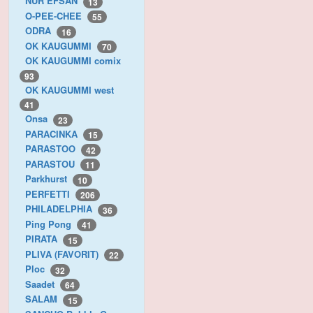
NUR EFSAN
13
O-PEE-CHEE
55
ODRA
16
OK KAUGUMMI
70
OK KAUGUMMI comix
93
OK KAUGUMMI west
41
Onsa
23
PARACINKA
15
PARASTOO
42
PARASTOU
11
Parkhurst
10
PERFETTI
206
PHILADELPHIA
36
Ping Pong
41
PIRATA
15
PLIVA (FAVORIT)
22
Ploc
32
Saadet
64
SALAM
15