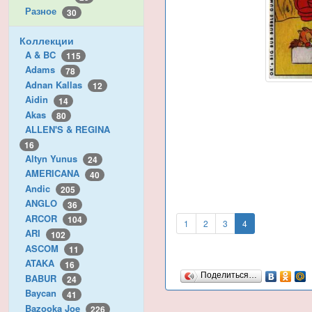
Разное
30
Коллекции
A & BC
115
Adams
78
Adnan Kallas
12
Aidin
14
Akas
80
ALLEN'S & REGINA
16
Altyn Yunus
24
AMERICANA
40
Andic
205
ANGLO
36
ARCOR
104
1
2
3
4
ARI
102
ASCOM
11
ATAKA
16
Поделиться…
BABUR
24
Baycan
41
Bazooka Joe
226