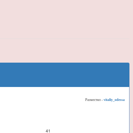
Разместил -
vitaliy_odessa
41