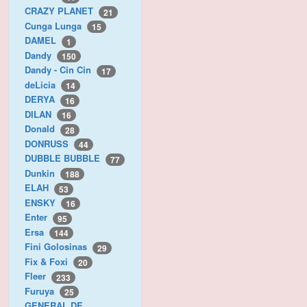
CRAZY PLANET
21
Cunga Lunga
15
DAMEL
1
Dandy
150
Dandy - Cin Cin
17
deLicia
14
DERYA
16
DILAN
16
Donald
28
DONRUSS
44
DUBBLE BUBBLE
77
Dunkin
188
ELAH
53
ENSKY
16
Enter
95
Ersa
144
Fini Golosinas
29
Fix & Foxi
20
Fleer
233
Furuya
25
GENERAL DE