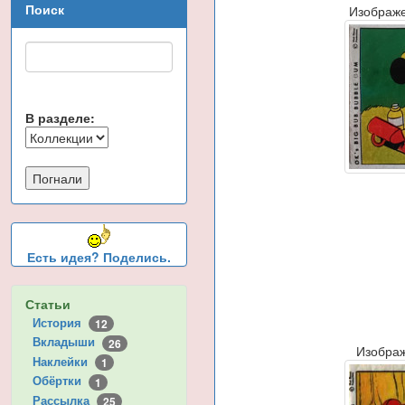
Поиск
Изображ
В разделе:
Есть идея? Поделись.
Статьи
История
12
Вкладыши
26
Изобра
Наклейки
1
Обёртки
1
Рассылка
25