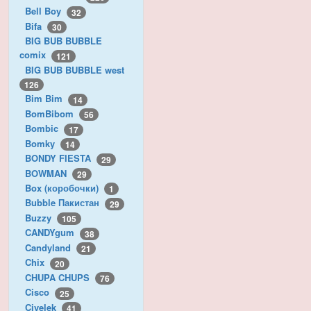
Bell Boy
32
Bifa
30
BIG BUB BUBBLE
comix
121
BIG BUB BUBBLE west
126
Bim Bim
14
BomBibom
56
Bombic
17
Bomky
14
BONDY FIESTA
29
BOWMAN
29
Box (коробочки)
1
Bubble Пакистан
29
Buzzy
105
CANDYgum
38
Candyland
21
Chix
20
CHUPA CHUPS
76
Cisco
25
Civelek
41