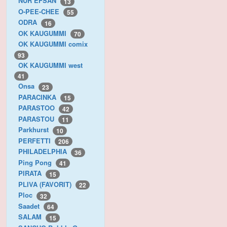
NUR EFSAN
13
O-PEE-CHEE
55
ODRA
16
OK KAUGUMMI
70
OK KAUGUMMI comix
93
OK KAUGUMMI west
41
Onsa
23
PARACINKA
15
PARASTOO
42
PARASTOU
11
Parkhurst
10
PERFETTI
206
PHILADELPHIA
36
Ping Pong
41
PIRATA
15
PLIVA (FAVORIT)
22
Ploc
32
Saadet
64
SALAM
15