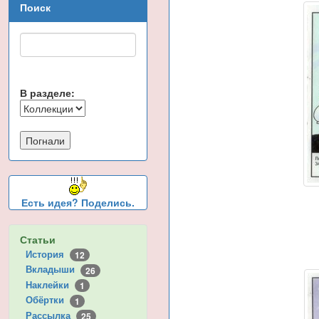
Поиск
В разделе:
Есть идея? Поделись.
Статьи
История
12
Вкладыши
26
Наклейки
1
Обёртки
1
Рассылка
25