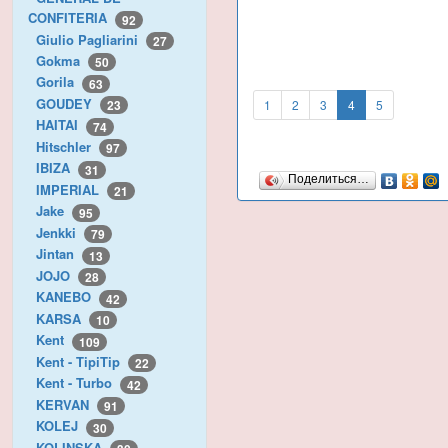
CONFITERIA
92
Giulio Pagliarini
27
Gokma
50
Gorila
63
GOUDEY
1
2
3
4
5
23
HAITAI
74
Hitschler
97
IBIZA
31
Поделиться…
IMPERIAL
21
Jake
95
Jenkki
79
Jintan
13
JOJO
28
KANEBO
42
KARSA
10
Kent
109
Kent - TipiTip
22
Kent - Turbo
42
KERVAN
91
KOLEJ
30
KOLINSKA