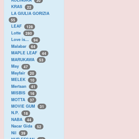
30
KRAS
22
LA GIULIA GORIZIA
55
LEAF
128
Lotte
280
Love is...
94
Malabar
64
MAPLE LEAF
44
MARUKAWA
53
May
47
Mayfair
20
MELEK
10
Mertsan
41
MISBIS
16
MOTTA
37
MOVIE GUM
31
N.P.
18
NABA
44
Nacar Gida
52
Nil
39