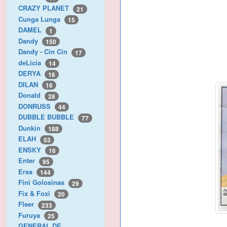
CRAZY PLANET
21
Cunga Lunga
15
DAMEL
1
Dandy
150
Dandy - Cin Cin
17
deLicia
14
DERYA
16
DILAN
16
Donald
28
DONRUSS
44
DUBBLE BUBBLE
77
Dunkin
188
ELAH
53
ENSKY
16
Enter
95
Ersa
144
Fini Golosinas
29
Fix & Foxi
20
Fleer
233
Furuya
25
GENERAL DE