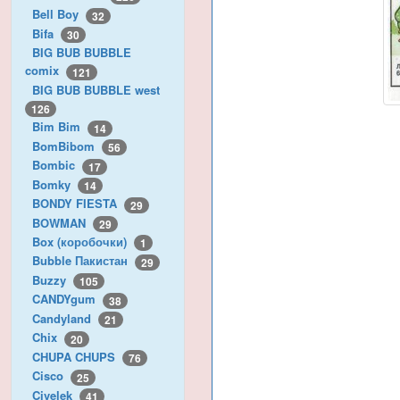
Bell Boy
32
Bifa
30
BIG BUB BUBBLE
comix
121
BIG BUB BUBBLE west
126
Bim Bim
14
BomBibom
56
Bombic
17
Bomky
14
BONDY FIESTA
29
BOWMAN
29
Box (коробочки)
1
Bubble Пакистан
29
Buzzy
105
CANDYgum
38
Candyland
21
Chix
20
CHUPA CHUPS
76
Cisco
25
Civelek
41