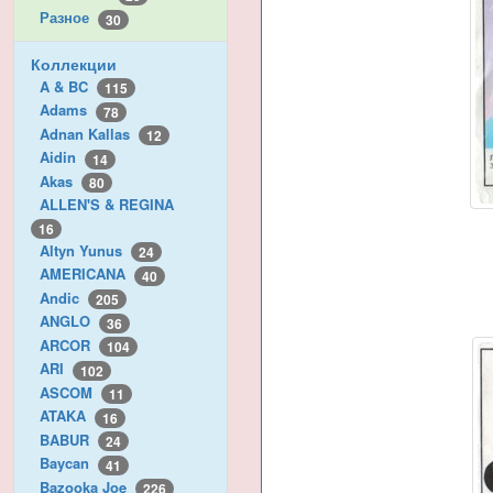
Разное
30
Коллекции
A & BC
115
Adams
78
Adnan Kallas
12
Aidin
14
Akas
80
ALLEN'S & REGINA
16
Altyn Yunus
24
AMERICANA
40
Andic
205
ANGLO
36
ARCOR
104
ARI
102
ASCOM
11
ATAKA
16
BABUR
24
Baycan
41
Bazooka Joe
226