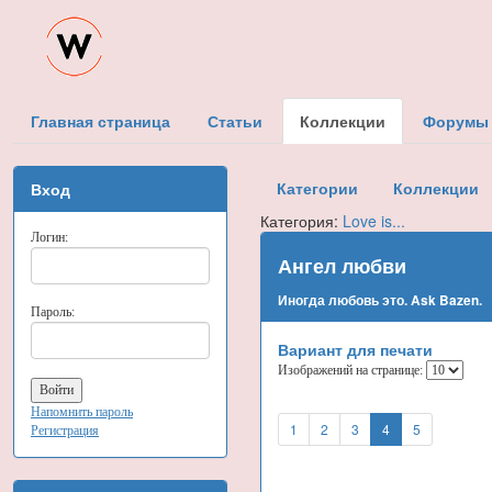
Главная страница
Статьи
Коллекции
Форумы
Категории
Коллекции
Вход
Категория:
Love is...
Логин:
Ангел любви
Иногда любовь это. Ask Bazen.
Пароль:
Вариант для печати
Изображений на странице:
Напомнить пароль
1
2
3
4
5
Регистрация