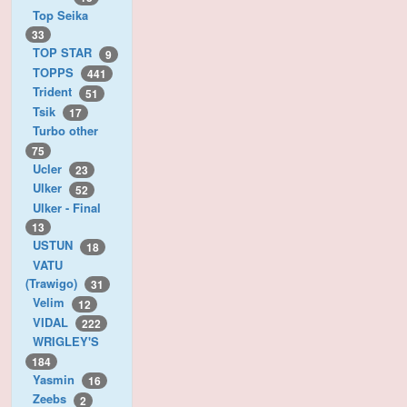
Top Seika
33
TOP STAR
9
TOPPS
441
Trident
51
Tsik
17
Turbo other
75
Ucler
23
Ulker
52
Ulker - Final
13
USTUN
18
VATU
(Trawigo)
31
Velim
12
VIDAL
222
WRIGLEY'S
184
Yasmin
16
Zeebs
2