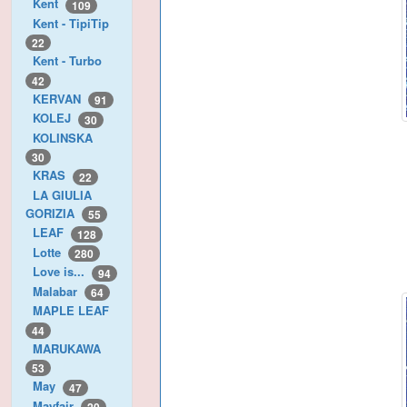
Kent
109
Kent - TipiTip
22
Kent - Turbo
42
KERVAN
91
KOLEJ
30
KOLINSKA
30
KRAS
22
LA GIULIA
GORIZIA
55
LEAF
128
Lotte
280
Love is...
94
Malabar
64
MAPLE LEAF
44
MARUKAWA
53
May
47
Mayfair