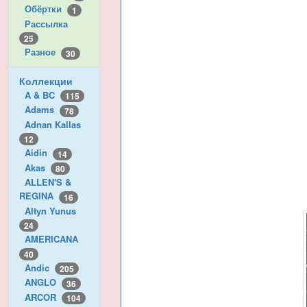
Обёртки
1
Рассылка
25
Разное
30
Коллекции
A & BC
115
Adams
78
Adnan Kallas
12
Aidin
14
Akas
80
ALLEN'S &
REGINA
16
Altyn Yunus
24
AMERICANA
40
Andic
205
ANGLO
36
ARCOR
104