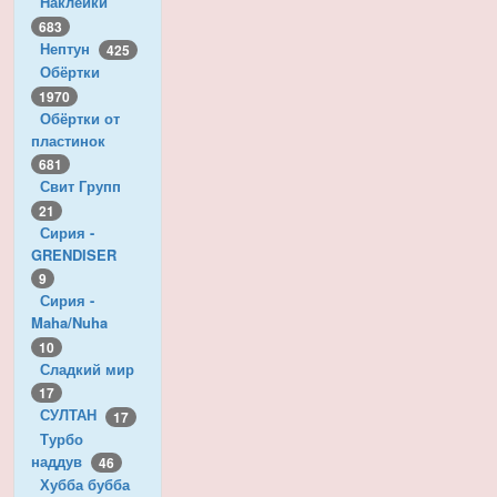
Наклейки
683
Нептун
425
Обёртки
1970
Обёртки от
пластинок
681
Свит Групп
21
Сирия -
GRENDISER
9
Сирия -
Maha/Nuha
10
Сладкий мир
17
СУЛТАН
17
Турбо
наддув
46
Хубба бубба