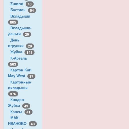
Zumrut
40
Бастион
54
Вкладыши
805
Вкладыши-
деньги
29
День
игрушки
28
Жуйка
143
К-Артель
563
Картон Karl
May West
37
Картонные
вкладыши
376
Квадро-
Жуйка
49
Кэпсы
41
МАК-
ИВАНОВО
43