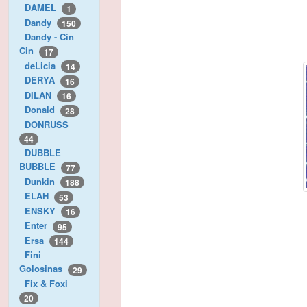
DAMEL
1
Dandy
150
Dandy - Cin
Cin
17
deLicia
14
DERYA
16
DILAN
16
Donald
28
DONRUSS
44
DUBBLE
BUBBLE
77
Dunkin
188
ELAH
53
ENSKY
16
Enter
95
Ersa
144
Fini
Golosinas
29
Fix & Foxi
20