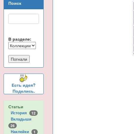
Поиск
В разделе:
Есть идея?
Поделись.
Статьи
История
12
Вкладыши
26
Наклейки
1