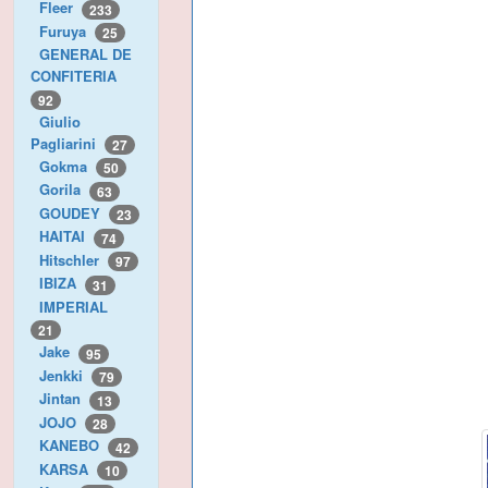
Fleer
233
Furuya
25
GENERAL DE
CONFITERIA
92
Giulio
Pagliarini
27
Gokma
50
Gorila
63
GOUDEY
23
HAITAI
74
Hitschler
97
IBIZA
31
IMPERIAL
21
Jake
95
Jenkki
79
Jintan
13
JOJO
28
KANEBO
42
KARSA
10