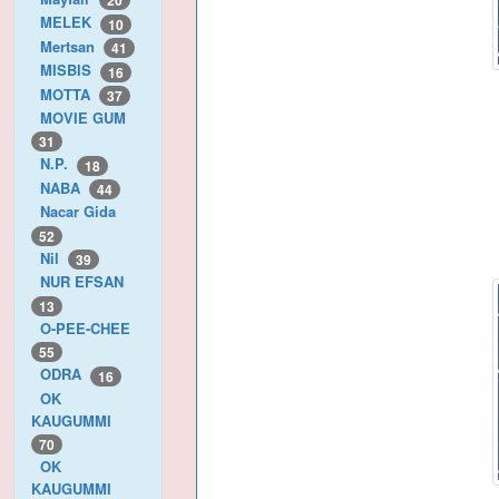
20
MELEK
10
Mertsan
41
MISBIS
16
MOTTA
37
MOVIE GUM
31
N.P.
18
NABA
44
Nacar Gida
52
Nil
39
NUR EFSAN
13
O-PEE-CHEE
55
ODRA
16
OK
KAUGUMMI
70
OK
KAUGUMMI