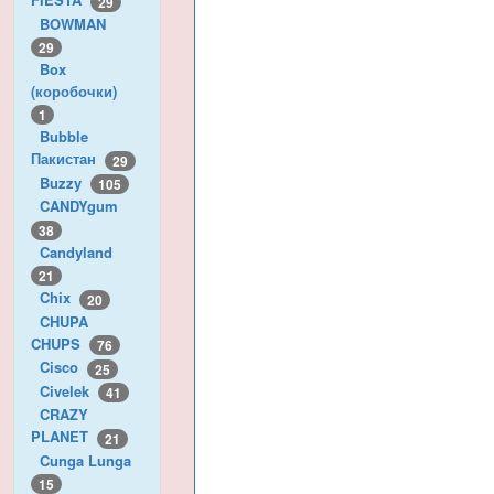
29
BOWMAN
29
Box
(коробочки)
1
Bubble
Пакистан
29
Buzzy
105
CANDYgum
38
Candyland
21
Chix
20
CHUPA
CHUPS
76
Cisco
25
Civelek
41
CRAZY
PLANET
21
Cunga Lunga
15