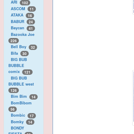
ARI
102
ASCOM
11
ATAKA
16
BABUR
24
Baycan
41
Bazooka Joe
226
Bell Boy
32
Bifa
30
BIG BUB
BUBBLE
comix
121
BIG BUB
BUBBLE west
126
Bim Bim
14
BomBibom
56
Bombic
17
Bomky
14
BONDY
FIESTA