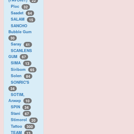
22
Ploc
32
Saadet
64
SALAM
15
SANCHO
Bubble Gum
30
Saray
41
SCANLENS
GUM
67
SIMA
13
Siribom
65
Solen
84
SONRIC'S
34
SOTIM,
Алжир
10
SPIN
34
Stani
67
Stimorol
20
Tattoo
300
TEAM
13