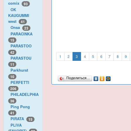
comix
93
OK
KAUGUMMI
west
41
Onsa
23
PARACINKA
15
PARASTOO
42
1
2
3
4
5
6
7
8
9
PARASTOU
11
Parkhurst
10
Поделиться…
PERFETTI
206
PHILADELPHIA
36
Ping Pong
41
PIRATA
15
PLIVA
(FAVORIT)