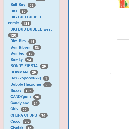
Bell Boy
32
Bifa
30
BIG BUB BUBBLE
comix
121
BIG BUB BUBBLE west
126
Bim Bim
14
BomBibom
56
Bombic
17
Bomky
14
BONDY FIESTA
29
BOWMAN
29
Box (коробочки)
1
Bubble Пакистан
29
Buzzy
105
CANDYgum
38
Candyland
21
Chix
20
CHUPA CHUPS
76
Cisco
25
Civelek
41