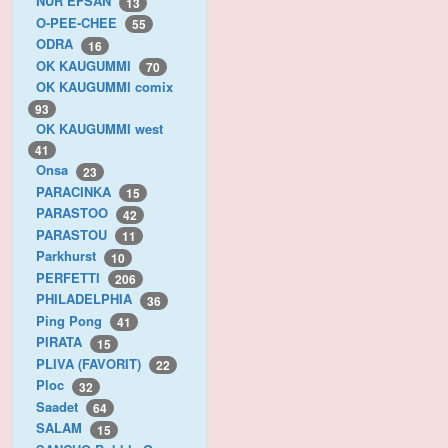
NUR EFSAN
13
O-PEE-CHEE
55
ODRA
16
OK KAUGUMMI
70
OK KAUGUMMI comix
93
OK KAUGUMMI west
41
Onsa
23
PARACINKA
15
PARASTOO
42
PARASTOU
11
Parkhurst
10
PERFETTI
206
PHILADELPHIA
36
Ping Pong
41
PIRATA
15
PLIVA (FAVORIT)
22
Ploc
32
Saadet
64
SALAM
15