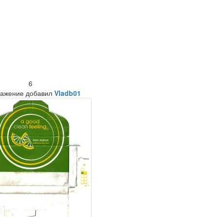
6
ажение добавил
Vladb01