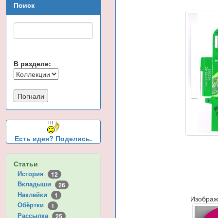
Поиск
В разделе:
Есть идея? Поделись.
Статьи
История
12
Вкладыши
26
Наклейки
1
Изображ
Обёртки
1
Рассылка
25