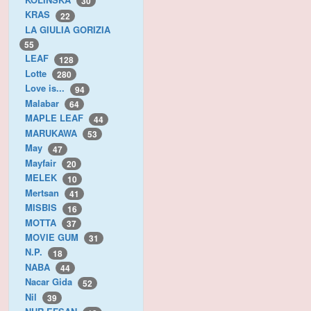
30
KRAS
22
LA GIULIA GORIZIA
55
LEAF
128
Lotte
280
Love is...
94
Malabar
64
MAPLE LEAF
44
MARUKAWA
53
May
47
Mayfair
20
MELEK
10
Mertsan
41
MISBIS
16
MOTTA
37
MOVIE GUM
31
N.P.
18
NABA
44
Nacar Gida
52
Nil
39