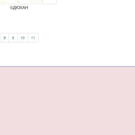
©ДЮХАН
8
9
10
11