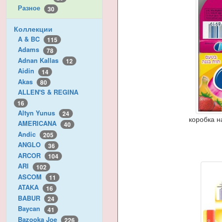
Разное
30
Коллекции
A & BC
115
Adams
78
Adnan Kallas
12
Aidin
14
Akas
80
ALLEN'S & REGINA
16
Altyn Yunus
24
коробка н
AMERICANA
40
Andic
205
ANGLO
36
ARCOR
104
ARI
102
ASCOM
11
ATAKA
16
BABUR
24
Baycan
41
Bazooka Joe
226