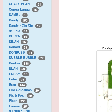
CRAZY PLANET
21
Cunga Lunga
15
DAMEL
1
Dandy
150
Dandy - Cin Cin
17
deLicia
14
DERYA
16
DILAN
16
Donald
28
Изобр
DONRUSS
44
DUBBLE BUBBLE
77
Dunkin
188
ELAH
53
ENSKY
16
Enter
95
Ersa
144
Fini Golosinas
29
Fix & Foxi
20
Fleer
233
Furuya
25
GENERAL DE