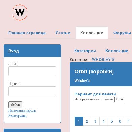
Главная страница
Статьи
Коллекции
Форумы
Категории
Коллекции
Вход
Категория:
WRIGLEY'S
Логин:
Orbit (коробки)
Wrigley`s
Пароль:
Вариант для печати
Изображений на странице:
Напомнить пароль
Регистрация
1
2
3
4
5
6
7