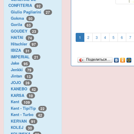
CONFITERIA
92
Giulio Pagliarini
27
Gokma
50
Gorila
63
GOUDEY
23
HAITAI
1
2
3
4
5
6
7
74
Hitschler
97
IBIZA
31
IMPERIAL
21
Поделиться…
Jake
95
Jenkki
79
Jintan
13
JOJO
28
KANEBO
42
KARSA
10
Kent
109
Kent - TipiTip
22
Kent - Turbo
42
KERVAN
91
KOLEJ
30
KOLINSKA