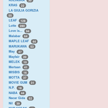
30
KRAS
22
LA GIULIA GORIZIA
55
LEAF
128
Lotte
280
Love is...
94
Malabar
64
MAPLE LEAF
44
MARUKAWA
53
May
47
Mayfair
20
MELEK
10
Mertsan
41
MISBIS
16
MOTTA
37
MOVIE GUM
31
N.P.
18
NABA
44
Nacar Gida
52
Nil
39