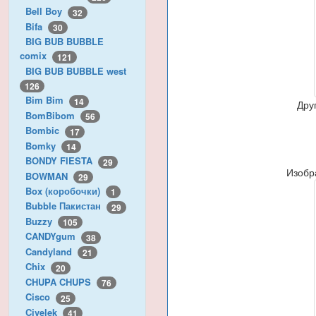
Bell Boy
32
Bifa
30
BIG BUB BUBBLE
comix
121
BIG BUB BUBBLE west
126
Bim Bim
14
Дру
BomBibom
56
Bombic
17
Bomky
14
BONDY FIESTA
29
Изобр
BOWMAN
29
Box (коробочки)
1
Bubble Пакистан
29
Buzzy
105
CANDYgum
38
Candyland
21
Chix
20
CHUPA CHUPS
76
Cisco
25
Civelek
41