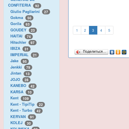
CONFITERIA
92
Giulio Pagliarini
27
Gokma
50
Gorila
63
GOUDEY
1
2
3
4
5
23
HAITAI
74
Hitschler
97
IBIZA
31
Поделиться…
IMPERIAL
21
Jake
95
Jenkki
79
Jintan
13
JOJO
28
KANEBO
42
KARSA
10
Kent
109
Kent - TipiTip
22
Kent - Turbo
42
KERVAN
91
KOLEJ
30
KOLINSKA