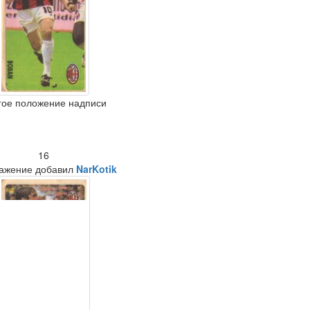
гое положение надписи
16
ажение добавил
NarKotik