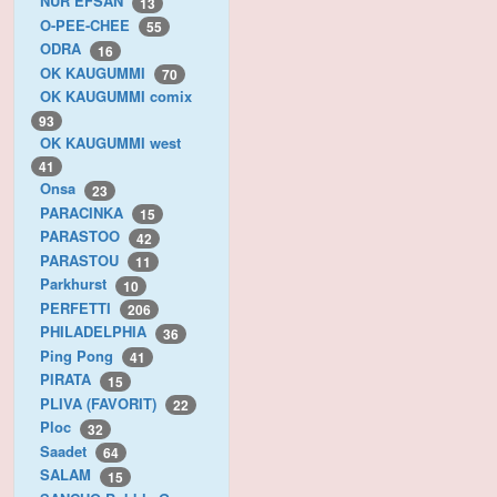
NUR EFSAN
13
O-PEE-CHEE
55
ODRA
16
OK KAUGUMMI
70
OK KAUGUMMI comix
93
OK KAUGUMMI west
41
Onsa
23
PARACINKA
15
PARASTOO
42
PARASTOU
11
Parkhurst
10
PERFETTI
206
PHILADELPHIA
36
Ping Pong
41
PIRATA
15
PLIVA (FAVORIT)
22
Ploc
32
Saadet
64
SALAM
15