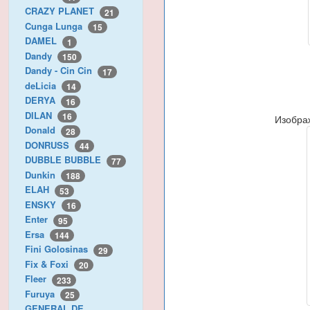
CRAZY PLANET
21
Cunga Lunga
15
DAMEL
1
Dandy
150
Dandy - Cin Cin
17
deLicia
14
DERYA
16
DILAN
16
Изобра
Donald
28
DONRUSS
44
DUBBLE BUBBLE
77
Dunkin
188
ELAH
53
ENSKY
16
Enter
95
Ersa
144
Fini Golosinas
29
Fix & Foxi
20
Fleer
233
Furuya
25
GENERAL DE