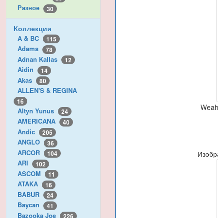
Разное
30
Коллекции
A & BC
115
Adams
78
Adnan Kallas
12
Aidin
14
Akas
80
ALLEN'S & REGINA
16
Weah 
Altyn Yunus
24
AMERICANA
40
Andic
205
ANGLO
36
ARCOR
Изобр
104
ARI
102
ASCOM
11
ATAKA
16
BABUR
24
Baycan
41
Bazooka Joe
226