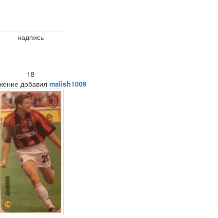
надпись
18
жение добавил
malish1009