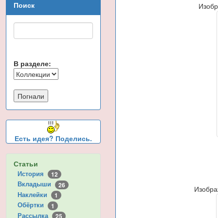
Поиск
Изобр
В разделе:
Есть идея? Поделись.
Статьи
История
12
Вкладыши
26
Изобра
Наклейки
1
Обёртки
1
Рассылка
25