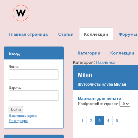
Главная страница
Статьи
Коллекции
Форумы
Категории
Коллекции
Вход
Категория:
Наклейки
Логин:
Milan
футболисты клуба Милан
Пароль:
Вариант для печати
Изображений на странице:
Напомнить пароль
1
2
3
4
5
Регистрация