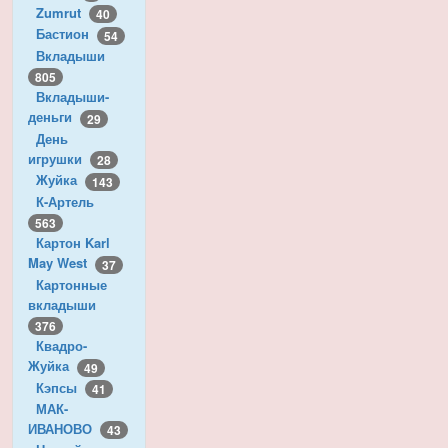
Zumrut
40
Бастион
54
Вкладыши
805
Вкладыши-
деньги
29
День
игрушки
28
Жуйка
143
К-Артель
563
Картон Karl
May West
37
Картонные
вкладыши
376
Квадро-
Жуйка
49
Кэпсы
41
МАК-
ИВАНОВО
43