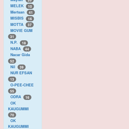
20
MELEK
10
Mertsan
41
MISBIS
16
MOTTA
37
MOVIE GUM
31
N.P.
18
NABA
44
Nacar Gida
52
Nil
39
NUR EFSAN
13
O-PEE-CHEE
55
ODRA
16
OK
KAUGUMMI
70
OK
KAUGUMMI