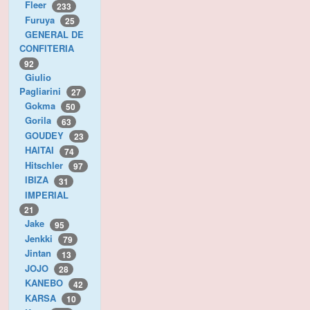
Fleer
233
Furuya
25
GENERAL DE
CONFITERIA
92
Giulio
Pagliarini
27
Gokma
50
Gorila
63
GOUDEY
23
HAITAI
74
Hitschler
97
IBIZA
31
IMPERIAL
21
Jake
95
Jenkki
79
Jintan
13
JOJO
28
KANEBO
42
KARSA
10