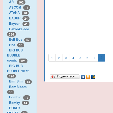
ARI
102
ASCOM
11
ATAKA
16
BABUR
24
Baycan
41
Bazooka Joe
226
Bell Boy
32
Bifa
30
BIG BUB
BUBBLE
1
2
3
4
5
6
7
8
comix
121
BIG BUB
BUBBLE west
126
Поделиться…
Bim Bim
14
BomBibom
56
Bombic
17
Bomky
14
BONDY
FIESTA