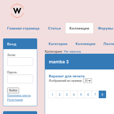
Главная страница
Статьи
Коллекции
Форумы
Категории
Коллекции
Посл
Вход
Категория:
Не жвачка
Логин:
mamba 3
Пароль:
Вариант для печати
Изображений на странице:
1
2
3
4
5
6
7
8
Напомнить пароль
Регистрация