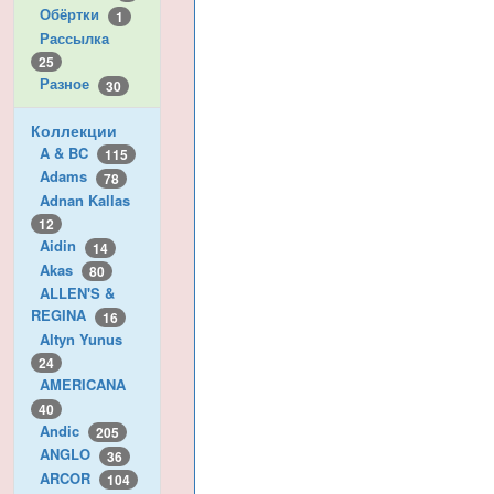
Обёртки
1
Рассылка
25
Разное
30
Коллекции
A & BC
115
Adams
78
Adnan Kallas
12
Aidin
14
Akas
80
ALLEN'S &
REGINA
16
Altyn Yunus
24
AMERICANA
40
Andic
205
ANGLO
36
ARCOR
104