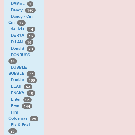
DAMEL
1
Dandy
150
Dandy - Cin
Cin
17
deLicia
14
DERYA
16
DILAN
16
Donald
28
DONRUSS
44
DUBBLE
BUBBLE
77
Dunkin
188
ELAH
53
ENSKY
16
Enter
95
Ersa
144
Fini
Golosinas
29
Fix & Foxi
20