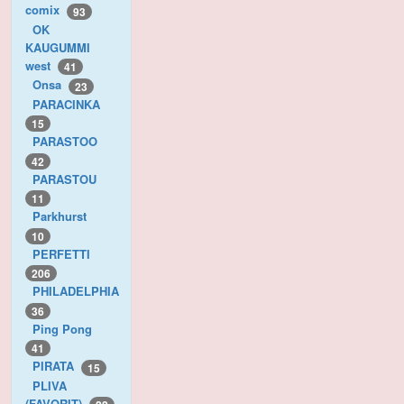
comix
93
OK
KAUGUMMI
west
41
Onsa
23
PARACINKA
15
PARASTOO
42
PARASTOU
11
Parkhurst
10
PERFETTI
206
PHILADELPHIA
36
Ping Pong
41
PIRATA
15
PLIVA
(FAVORIT)