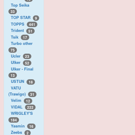
Top Seika
33
TOP STAR
9
TOPPS
441
Trident
51
Tsik
17
Turbo other
75
Ucler
23
Ulker
52
Ulker - Final
13
USTUN
18
VATU
(Trawigo)
31
Velim
12
VIDAL
222
WRIGLEY'S
184
Yasmin
16
Zeebs
2