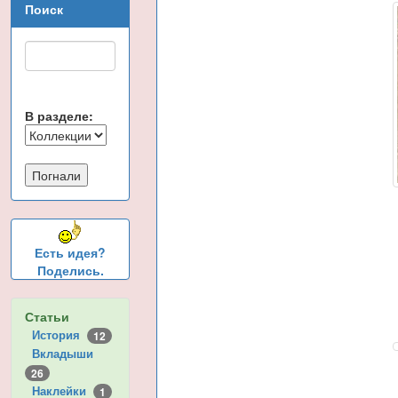
Поиск
В разделе:
Есть идея?
Поделись.
Статьи
История
12
Вкладыши
26
Наклейки
1