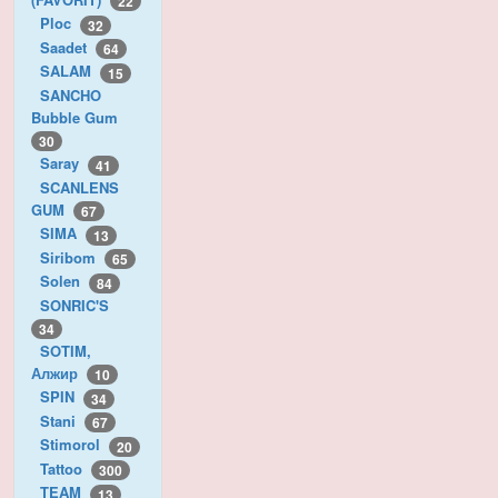
22
Ploc
32
Saadet
64
SALAM
15
SANCHO
Bubble Gum
30
Saray
41
SCANLENS
GUM
67
SIMA
13
Siribom
65
Solen
84
SONRIC'S
34
SOTIM,
Алжир
10
SPIN
34
Stani
67
Stimorol
20
Tattoo
300
TEAM
13