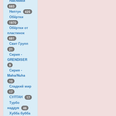
Наклейки
683
Нептун
425
Обёртки
1970
Обёртки от
пластинок
681
Свит Групп
21
Сирия -
GRENDISER
9
Сирия -
Maha/Nuha
10
Сладкий мир
17
СУЛТАН
17
Турбо
наддув
46
Хубба бубба