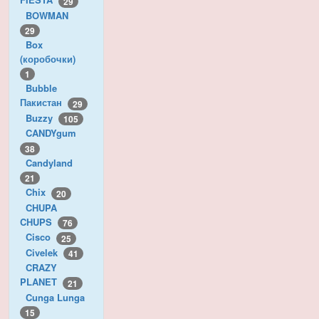
29
BOWMAN
29
Box
(коробочки)
1
Bubble
Пакистан
29
Buzzy
105
CANDYgum
38
Candyland
21
Chix
20
CHUPA
CHUPS
76
Cisco
25
Civelek
41
CRAZY
PLANET
21
Cunga Lunga
15