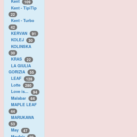
Kent
109
Kent - TipiTip
22
Kent - Turbo
42
KERVAN
91
KOLEJ
30
KOLINSKA
30
KRAS
22
LA GIULIA
GORIZIA
55
LEAF
128
Lotte
280
Love is...
94
Malabar
64
MAPLE LEAF
44
MARUKAWA
53
May
47
Mayfair