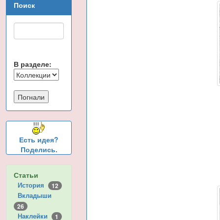
Поиск
В разделе:
Есть идея?
Поделись.
Статьи
История
12
Вкладыши
26
Наклейки
1