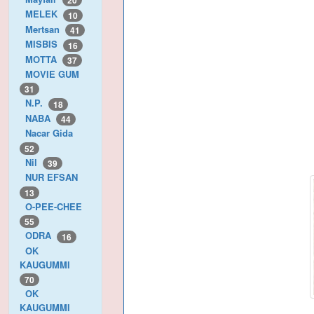
20
MELEK
10
Mertsan
41
MISBIS
16
MOTTA
37
MOVIE GUM
31
N.P.
18
NABA
44
Nacar Gida
52
Nil
39
NUR EFSAN
13
O-PEE-CHEE
55
ODRA
16
OK
KAUGUMMI
70
OK
KAUGUMMI