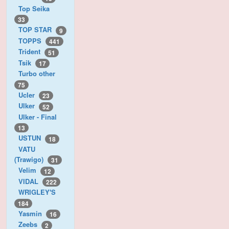
Top Seika
33
TOP STAR
9
TOPPS
441
Trident
51
Tsik
17
Turbo other
75
Ucler
23
Ulker
52
Ulker - Final
13
USTUN
18
VATU
(Trawigo)
31
Velim
12
VIDAL
222
WRIGLEY'S
184
Yasmin
16
Zeebs
2