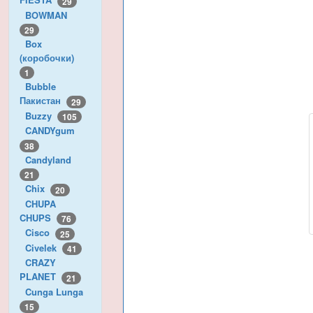
29
BOWMAN
29
Box
(коробочки)
1
Bubble
Пакистан
29
Buzzy
105
CANDYgum
38
Candyland
21
Chix
20
CHUPA
CHUPS
76
Cisco
25
Civelek
41
CRAZY
PLANET
21
Cunga Lunga
15