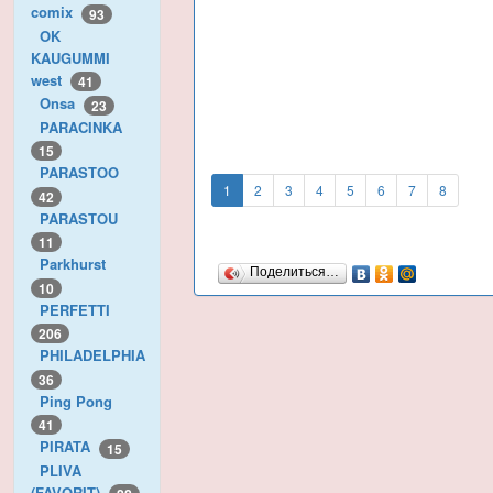
comix
93
OK
KAUGUMMI
west
41
Onsa
23
PARACINKA
15
PARASTOO
1
2
3
4
5
6
7
8
42
PARASTOU
11
Parkhurst
Поделиться…
10
PERFETTI
206
PHILADELPHIA
36
Ping Pong
41
PIRATA
15
PLIVA
(FAVORIT)