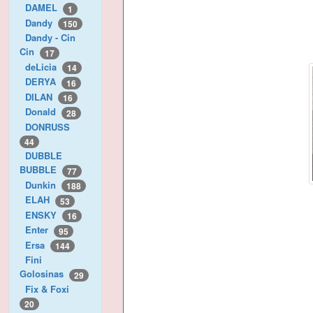
DAMEL
1
Dandy
150
Dandy - Cin
Cin
17
deLicia
14
DERYA
16
DILAN
16
Donald
28
DONRUSS
44
DUBBLE
BUBBLE
77
Dunkin
188
ELAH
53
ENSKY
16
Enter
95
Ersa
144
Fini
Golosinas
29
Fix & Foxi
20