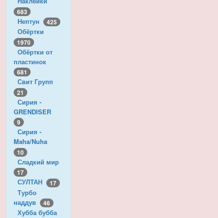
Наклейки
683
Нептун
425
Обёртки
1970
Обёртки от
пластинок
681
Свит Групп
21
Сирия -
GRENDISER
9
Сирия -
Maha/Nuha
10
Сладкий мир
17
СУЛТАН
17
Турбо
наддув
46
Хубба бубба