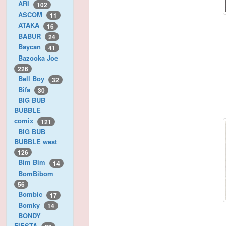
ARI
102
ASCOM
11
ATAKA
16
BABUR
24
Baycan
41
Bazooka Joe
226
Bell Boy
32
Bifa
30
BIG BUB
BUBBLE
comix
121
BIG BUB
BUBBLE west
126
Bim Bim
14
BomBibom
56
Bombic
17
Bomky
14
BONDY
FIESTA