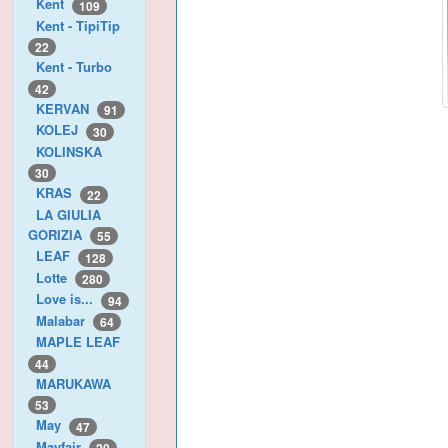
Kent
109
Kent - TipiTip
22
Kent - Turbo
42
KERVAN
91
KOLEJ
30
KOLINSKA
30
KRAS
22
LA GIULIA
GORIZIA
55
LEAF
128
Lotte
280
Love is...
94
Malabar
64
MAPLE LEAF
44
MARUKAWA
53
May
47
Mayfair