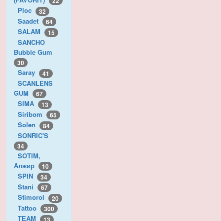
22
Ploc
32
Saadet
64
SALAM
15
SANCHO
Bubble Gum
30
Saray
41
SCANLENS
GUM
67
SIMA
13
Siribom
65
Solen
84
SONRIC'S
34
SOTIM,
Алжир
10
SPIN
34
Stani
67
Stimorol
20
Tattoo
300
TEAM
13