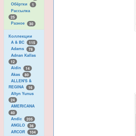
Обёртки
1
Рассылка
25
Разное
30
Коллекции
A & BC
115
Adams
78
Adnan Kallas
12
Aidin
14
Akas
80
ALLEN'S &
REGINA
16
Altyn Yunus
24
AMERICANA
40
Andic
205
ANGLO
36
ARCOR
104