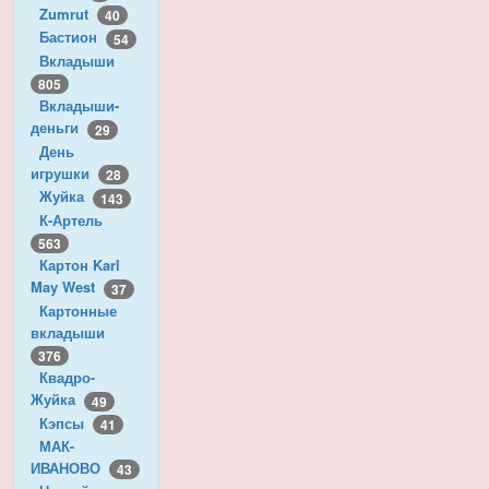
Zumrut
40
Бастион
54
Вкладыши
805
Вкладыши-
деньги
29
День
игрушки
28
Жуйка
143
К-Артель
563
Картон Karl
May West
37
Картонные
вкладыши
376
Квадро-
Жуйка
49
Кэпсы
41
МАК-
ИВАНОВО
43