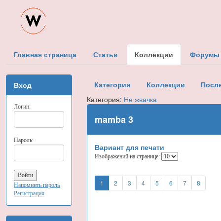
Главная страница
Статьи
Коллекции
Форумы
Категории
Коллекции
Посл
Вход
Категория:
Не жвачка
Логин:
mamba 3
Пароль:
Вариант для печати
Изображений на странице:
1
2
3
4
5
6
7
8
Напомнить пароль
Регистрация