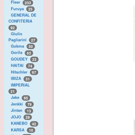
Fleer
233
Furuya
25
GENERAL DE
CONFITERIA
92
Giulio
Pagliarini
27
Gokma
50
Gorila
63
GOUDEY
23
HAITAI
74
Hitschler
97
IBIZA
31
IMPERIAL
21
Jake
95
Jenkki
79
Jintan
13
JOJO
28
KANEBO
42
KARSA
10