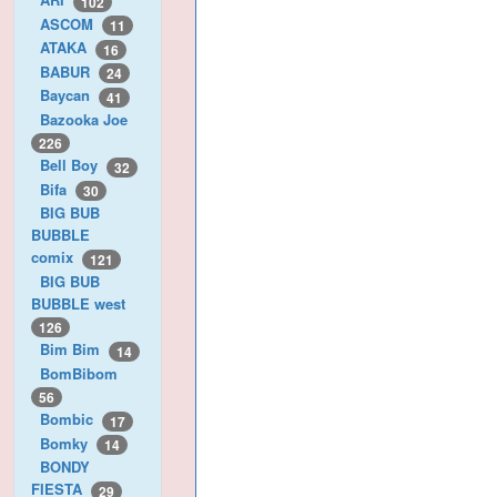
102
ASCOM
11
ATAKA
16
BABUR
24
Baycan
41
Bazooka Joe
226
Bell Boy
32
Bifa
30
BIG BUB
BUBBLE
comix
121
BIG BUB
BUBBLE west
126
Bim Bim
14
BomBibom
56
Bombic
17
Bomky
14
BONDY
FIESTA
29