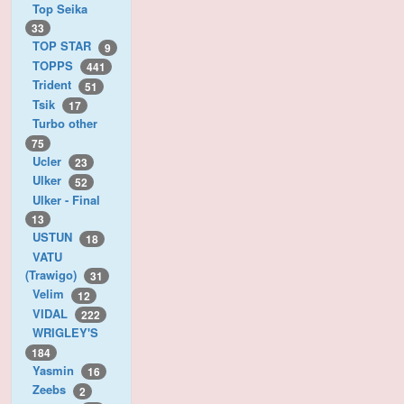
Top Seika
33
TOP STAR
9
TOPPS
441
Trident
51
Tsik
17
Turbo other
75
Ucler
23
Ulker
52
Ulker - Final
13
USTUN
18
VATU
(Trawigo)
31
Velim
12
VIDAL
222
WRIGLEY'S
184
Yasmin
16
Zeebs
2