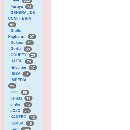
233
Furuya
25
GENERAL DE
CONFITERIA
92
Giulio
Pagliarini
27
Gokma
50
Gorila
63
GOUDEY
23
HAITAI
74
Hitschler
97
IBIZA
31
IMPERIAL
21
Jake
95
Jenkki
79
Jintan
13
JOJO
28
KANEBO
42
KARSA
10
Kent
109