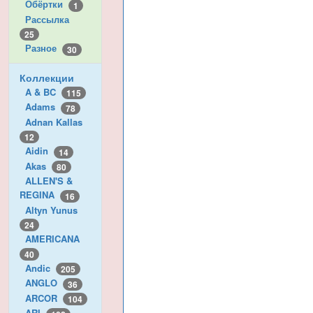
Обёртки
1
Рассылка
25
Разное
30
Коллекции
A & BC
115
Adams
78
Adnan Kallas
12
Aidin
14
Akas
80
ALLEN'S &
REGINA
16
Altyn Yunus
24
AMERICANA
40
Andic
205
ANGLO
36
ARCOR
104
ARI