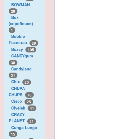
BOWMAN
29
Box
(коробочки)
1
Bubble
Пакистан
29
Buzzy
105
CANDYgum
38
Candyland
21
Chix
20
CHUPA
CHUPS
76
Cisco
25
Civelek
41
CRAZY
PLANET
21
Cunga Lunga
15