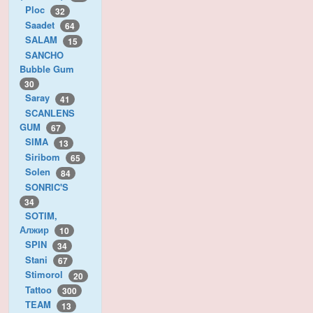
Ploc
32
Saadet
64
SALAM
15
SANCHO
Bubble Gum
30
Saray
41
SCANLENS
GUM
67
SIMA
13
Siribom
65
Solen
84
SONRIC'S
34
SOTIM,
Алжир
10
SPIN
34
Stani
67
Stimorol
20
Tattoo
300
TEAM
13