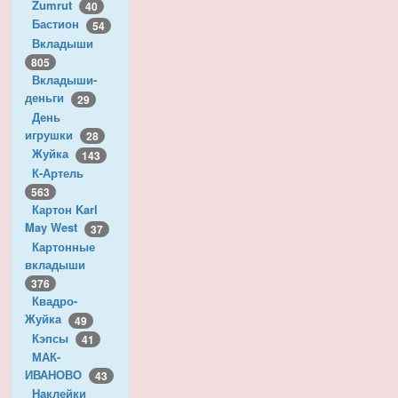
Zumrut
40
Бастион
54
Вкладыши
805
Вкладыши-
деньги
29
День
игрушки
28
Жуйка
143
К-Артель
563
Картон Karl
May West
37
Картонные
вкладыши
376
Квадро-
Жуйка
49
Кэпсы
41
МАК-
ИВАНОВО
43
Наклейки