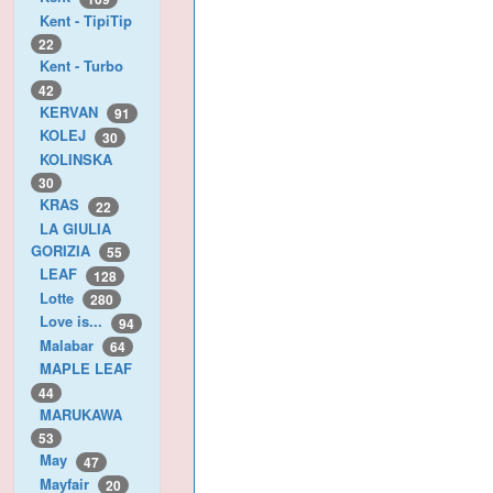
Kent - TipiTip
22
Kent - Turbo
42
KERVAN
91
KOLEJ
30
KOLINSKA
30
KRAS
22
LA GIULIA
GORIZIA
55
LEAF
128
Lotte
280
Love is...
94
Malabar
64
MAPLE LEAF
44
MARUKAWA
53
May
47
Mayfair
20