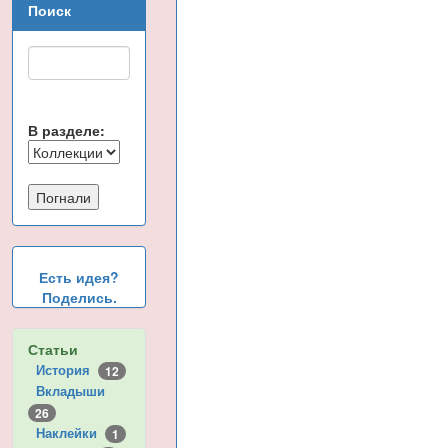
Поиск
В разделе:
Есть идея?
Поделись.
Статьи
История
12
Вкладыши
26
Наклейки
1