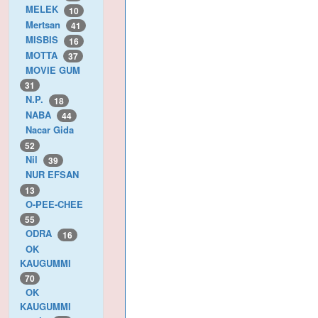
MELEK
10
Mertsan
41
MISBIS
16
MOTTA
37
MOVIE GUM
31
N.P.
18
NABA
44
Nacar Gida
52
Nil
39
NUR EFSAN
13
O-PEE-CHEE
55
ODRA
16
OK
KAUGUMMI
70
OK
KAUGUMMI