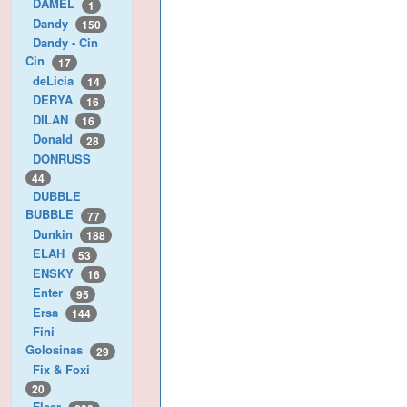
DAMEL
1
Dandy
150
Dandy - Cin
Cin
17
deLicia
14
DERYA
16
DILAN
16
Donald
28
DONRUSS
44
DUBBLE
BUBBLE
77
Dunkin
188
ELAH
53
ENSKY
16
Enter
95
Ersa
144
Fini
Golosinas
29
Fix & Foxi
20
Fleer