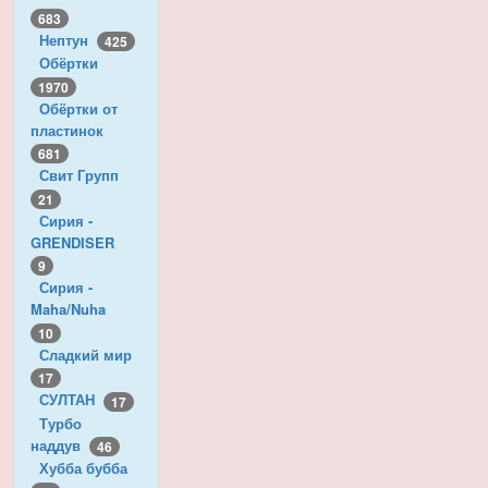
683
Нептун
425
Обёртки
1970
Обёртки от
пластинок
681
Свит Групп
21
Сирия -
GRENDISER
9
Сирия -
Maha/Nuha
10
Сладкий мир
17
СУЛТАН
17
Турбо
наддув
46
Хубба бубба