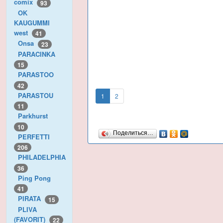
comix
93
OK
KAUGUMMI
west
41
Onsa
23
PARACINKA
15
PARASTOO
42
PARASTOU
1
2
11
Parkhurst
10
Поделиться…
PERFETTI
206
PHILADELPHIA
36
Ping Pong
41
PIRATA
15
PLIVA
(FAVORIT)
22