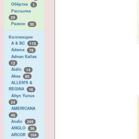
Обёртки
1
Рассылка
25
Разное
30
Коллекции
A & BC
115
Adams
78
Adnan Kallas
12
Aidin
14
Akas
80
ALLEN'S &
REGINA
16
Altyn Yunus
24
AMERICANA
40
Andic
205
ANGLO
36
ARCOR
104