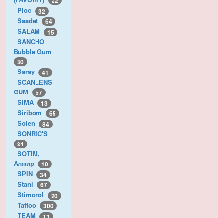
22
Ploc
32
Saadet
64
SALAM
15
SANCHO
Bubble Gum
30
Saray
41
SCANLENS
GUM
67
SIMA
13
Siribom
65
Solen
84
SONRIC'S
34
SOTIM,
Алжир
10
SPIN
34
Stani
67
Stimorol
20
Tattoo
300
TEAM
13