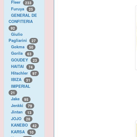
Fleer
233
Furuya
25
GENERAL DE
CONFITERIA
92
Giulio
Pagliarini
27
Gokma
50
Gorila
63
GOUDEY
23
HAITAI
74
Hitschler
97
IBIZA
31
IMPERIAL
21
Jake
95
Jenkki
79
Jintan
13
JOJO
28
KANEBO
42
KARSA
10