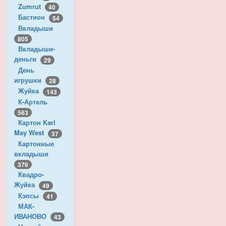
Zumrut
40
Бастион
54
Вкладыши
805
Вкладыши-
деньги
29
День
игрушки
28
Жуйка
143
К-Артель
563
Картон Karl
May West
37
Картонные
вкладыши
376
Квадро-
Жуйка
49
Кэпсы
41
МАК-
ИВАНОВО
43