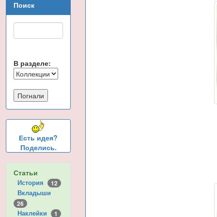
Поиск
В разделе:
Есть идея?
Поделись.
Статьи
История
12
Вкладыши
26
Наклейки
1