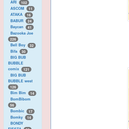
ARI
102
ASCOM
11
ATAKA
16
BABUR
24
Baycan
41
Bazooka Joe
226
Bell Boy
32
Bifa
30
BIG BUB
BUBBLE
comix
121
BIG BUB
BUBBLE west
126
Bim Bim
14
BomBibom
56
Bombic
17
Bomky
14
BONDY
FIESTA