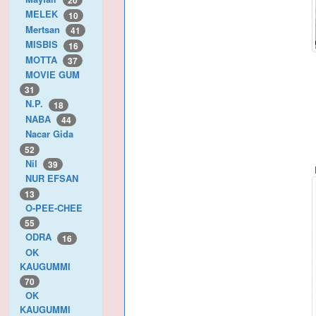
20
MELEK
10
Mertsan
41
MISBIS
16
MOTTA
37
MOVIE GUM
31
N.P.
18
NABA
44
Nacar Gida
52
Nil
39
NUR EFSAN
13
O-PEE-CHEE
55
ODRA
16
OK
KAUGUMMI
70
OK
KAUGUMMI