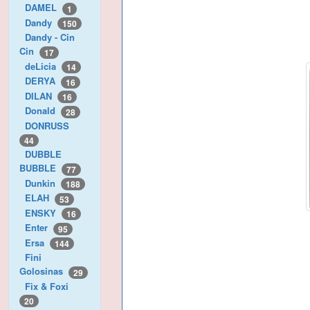
DAMEL
1
Dandy
150
Dandy - Cin
Cin
17
deLicia
14
DERYA
16
DILAN
16
Donald
28
DONRUSS
44
DUBBLE
BUBBLE
77
Dunkin
188
ELAH
53
ENSKY
16
Enter
95
Ersa
144
Fini
Golosinas
29
Fix & Foxi
20