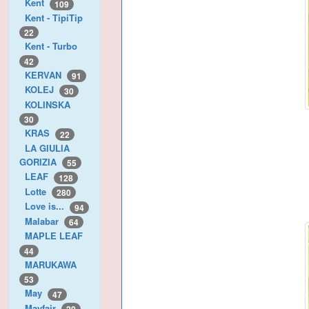
Kent
109
Kent - TipiTip
22
Kent - Turbo
42
KERVAN
91
KOLEJ
30
KOLINSKA
30
KRAS
22
LA GIULIA
GORIZIA
55
LEAF
128
Lotte
280
Love is...
94
Malabar
64
MAPLE LEAF
44
MARUKAWA
53
May
47
Mayfair