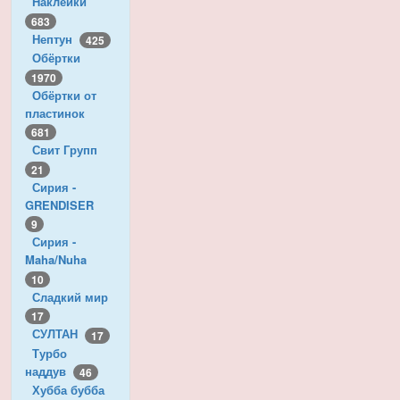
Наклейки
683
Нептун
425
Обёртки
1970
Обёртки от
пластинок
681
Свит Групп
21
Сирия -
GRENDISER
9
Сирия -
Maha/Nuha
10
Сладкий мир
17
СУЛТАН
17
Турбо
наддув
46
Хубба бубба