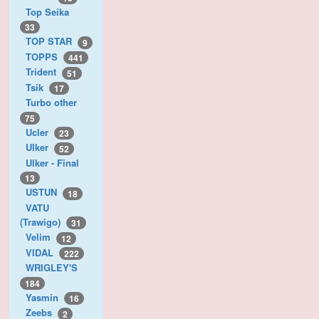
Top Seika
33
TOP STAR
9
TOPPS
441
Trident
51
Tsik
17
Turbo other
75
Ucler
23
Ulker
52
Ulker - Final
13
USTUN
18
VATU
(Trawigo)
31
Velim
12
VIDAL
222
WRIGLEY'S
184
Yasmin
16
Zeebs
2