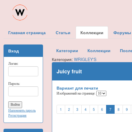
Главная страница
Статьи
Коллекции
Форумы
Категории
Коллекции
Посл
Вход
Категория:
WRIGLEY'S
Логин:
Juicy fruit
Пароль:
Вариант для печати
Изображений на странице:
1
2
3
4
5
6
7
8
9
Напомнить пароль
Регистрация