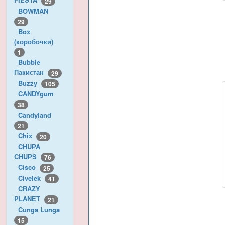
29
BOWMAN
29
Box
(коробочки)
1
Bubble
Пакистан
29
Buzzy
105
CANDYgum
38
Candyland
21
Chix
20
CHUPA
CHUPS
76
Cisco
25
Civelek
41
CRAZY
PLANET
21
Cunga Lunga
15