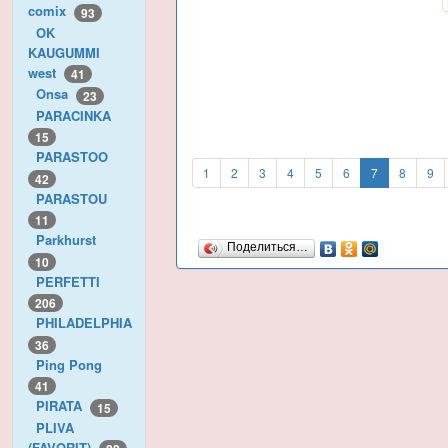
comix
93
OK
KAUGUMMI
west
41
Onsa
23
PARACINKA
15
PARASTOO
1
2
3
4
5
6
7
8
9
42
PARASTOU
11
Parkhurst
Поделиться…
10
PERFETTI
206
PHILADELPHIA
36
Ping Pong
41
PIRATA
15
PLIVA
(FAVORIT)