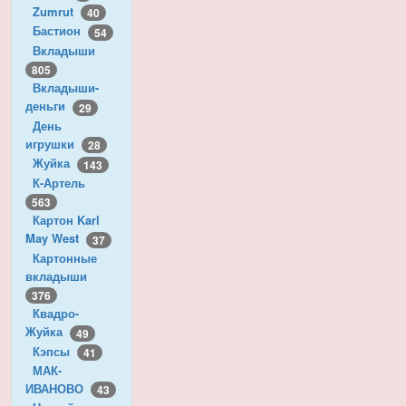
Zumrut
40
Бастион
54
Вкладыши
805
Вкладыши-
деньги
29
День
игрушки
28
Жуйка
143
К-Артель
563
Картон Karl
May West
37
Картонные
вкладыши
376
Квадро-
Жуйка
49
Кэпсы
41
МАК-
ИВАНОВО
43