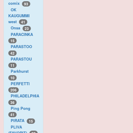
comix
93
OK
KAUGUMMI
west
41
Onsa
23
PARACINKA
15
PARASTOO
42
PARASTOU
11
Parkhurst
10
PERFETTI
206
PHILADELPHIA
36
Ping Pong
41
PIRATA
15
PLIVA
(FAVORIT)