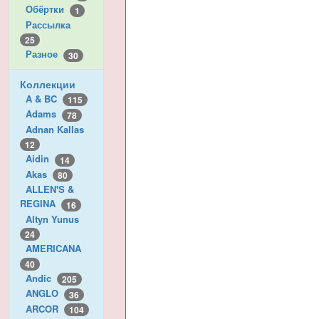
Обёртки
1
Рассылка
25
Разное
30
Коллекции
A & BC
115
Adams
78
Adnan Kallas
12
Aidin
14
Akas
80
ALLEN'S &
REGINA
16
Altyn Yunus
24
AMERICANA
40
Andic
205
ANGLO
36
ARCOR
104