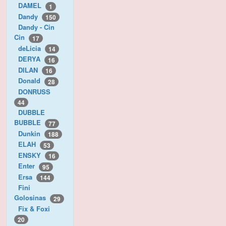
DAMEL
1
Dandy
150
Dandy - Cin
Cin
17
deLicia
14
DERYA
16
DILAN
16
Donald
28
DONRUSS
44
DUBBLE
BUBBLE
77
Dunkin
188
ELAH
53
ENSKY
16
Enter
95
Ersa
144
Fini
Golosinas
29
Fix & Foxi
20