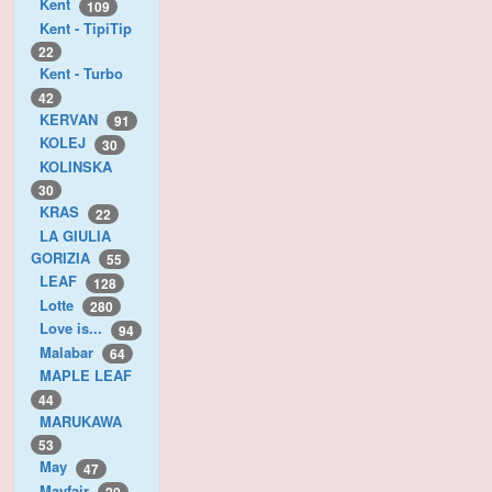
Kent
109
Kent - TipiTip
22
Kent - Turbo
42
KERVAN
91
KOLEJ
30
KOLINSKA
30
KRAS
22
LA GIULIA
GORIZIA
55
LEAF
128
Lotte
280
Love is...
94
Malabar
64
MAPLE LEAF
44
MARUKAWA
53
May
47
Mayfair