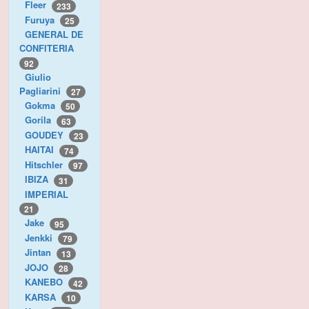
Fleer
233
Furuya
25
GENERAL DE
CONFITERIA
92
Giulio
Pagliarini
27
Gokma
50
Gorila
63
GOUDEY
23
HAITAI
74
Hitschler
97
IBIZA
31
IMPERIAL
21
Jake
95
Jenkki
79
Jintan
13
JOJO
28
KANEBO
42
KARSA
10