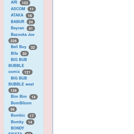
ARI
102
ASCOM
11
ATAKA
16
BABUR
24
Baycan
41
Bazooka Joe
226
Bell Boy
32
Bifa
30
BIG BUB
BUBBLE
comix
121
BIG BUB
BUBBLE west
126
Bim Bim
14
BomBibom
56
Bombic
17
Bomky
14
BONDY
FIESTA