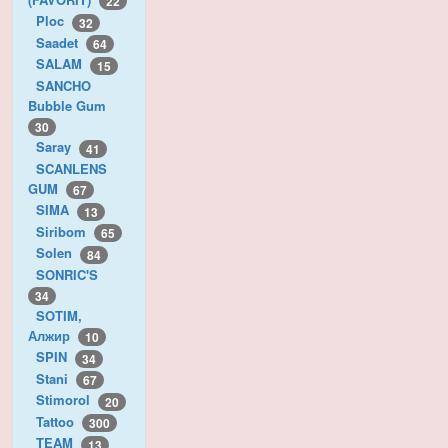
22
Ploc
32
Saadet
64
SALAM
15
SANCHO
Bubble Gum
30
Saray
41
SCANLENS
GUM
67
SIMA
13
Siribom
65
Solen
84
SONRIC'S
34
SOTIM,
Алжир
10
SPIN
34
Stani
67
Stimorol
20
Tattoo
300
TEAM
13