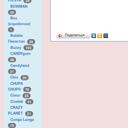
29
BOWMAN
29
Box
(коробочки)
1
Bubble
Поделиться…
Пакистан
29
Buzzy
105
CANDYgum
38
Candyland
21
Chix
20
CHUPA
CHUPS
76
Cisco
25
Civelek
41
CRAZY
PLANET
21
Cunga Lunga
15