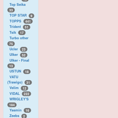
Top Seika
33
TOP STAR
9
TOPPS
441
Trident
51
Tsik
17
Turbo other
75
Ucler
23
Ulker
52
Ulker - Final
13
USTUN
18
VATU
(Trawigo)
31
Velim
12
VIDAL
222
WRIGLEY'S
184
Yasmin
16
Zeebs
2