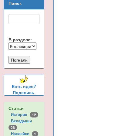
Поиск
В разделе:
Есть идея?
Поделись.
Статьи
История
12
Вкладыши
26
Наклейки
1