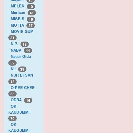
20
MELEK
10
Mertsan
41
MISBIS
16
MOTTA
37
MOVIE GUM
31
N.P.
18
NABA
44
Nacar Gida
52
Nil
39
NUR EFSAN
13
O-PEE-CHEE
55
ODRA
16
OK
KAUGUMMI
70
OK
KAUGUMMI