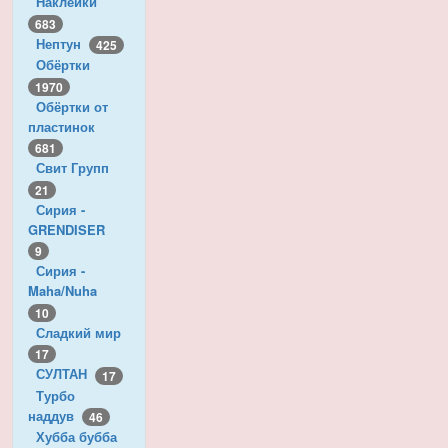
Наклейки
683
Нептун
425
Обёртки
1970
Обёртки от
пластинок
681
Свит Групп
21
Сирия -
GRENDISER
9
Сирия -
Maha/Nuha
10
Сладкий мир
17
СУЛТАН
17
Турбо
наддув
46
Хубба бубба