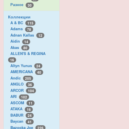
Разное
30
Коллекции
A & BC
115
Adams
78
Adnan Kallas
12
Aidin
14
Akas
80
ALLEN'S & REGINA
16
Altyn Yunus
24
AMERICANA
40
Andic
205
ANGLO
36
ARCOR
104
ARI
102
ASCOM
11
ATAKA
16
BABUR
24
Baycan
41
Bazooka Joe
226