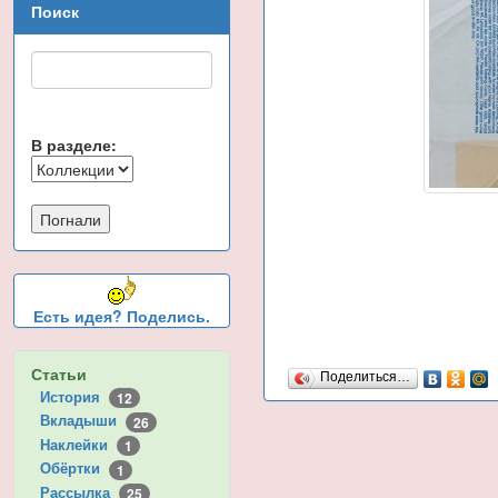
Поиск
В разделе:
Есть идея? Поделись.
Статьи
Поделиться…
История
12
Вкладыши
26
Наклейки
1
Обёртки
1
Рассылка
25