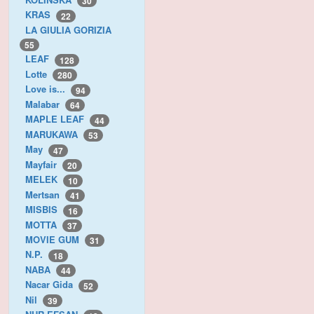
30
KRAS
22
LA GIULIA GORIZIA
55
LEAF
128
Lotte
280
Love is...
94
Malabar
64
MAPLE LEAF
44
MARUKAWA
53
May
47
Mayfair
20
MELEK
10
Mertsan
41
MISBIS
16
MOTTA
37
MOVIE GUM
31
N.P.
18
NABA
44
Nacar Gida
52
Nil
39