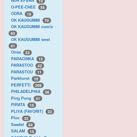
NUR EFSAN
13
O-PEE-CHEE
55
ODRA
16
OK KAUGUMMI
70
OK KAUGUMMI comix
93
OK KAUGUMMI west
41
Onsa
23
PARACINKA
15
PARASTOO
42
PARASTOU
11
Parkhurst
10
PERFETTI
206
PHILADELPHIA
36
Ping Pong
41
PIRATA
15
PLIVA (FAVORIT)
22
Ploc
32
Saadet
64
SALAM
15