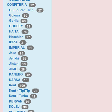
CONFITERIA
92
Giulio Pagliarini
27
Gokma
50
Gorila
63
GOUDEY
23
HAITAI
74
Hitschler
97
IBIZA
31
IMPERIAL
21
Jake
95
Jenkki
79
Jintan
13
JOJO
28
KANEBO
42
KARSA
10
Kent
109
Kent - TipiTip
22
Kent - Turbo
42
KERVAN
91
KOLEJ
30
KOLINSKA