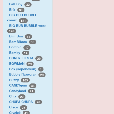
Bell Boy
32
Bifa
30
BIG BUB BUBBLE
comix
121
BIG BUB BUBBLE west
126
Bim Bim
14
BomBibom
56
Bombic
17
Bomky
14
BONDY FIESTA
29
BOWMAN
29
Box (коробочки)
1
Bubble Пакистан
29
Buzzy
105
CANDYgum
38
Candyland
21
Chix
20
CHUPA CHUPS
76
Cisco
25
Civelek
41