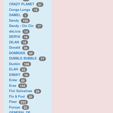
CRAZY PLANET
21
Cunga Lunga
15
DAMEL
1
Dandy
150
Dandy - Cin Cin
17
deLicia
14
DERYA
16
DILAN
16
Donald
28
DONRUSS
44
DUBBLE BUBBLE
77
Dunkin
188
ELAH
53
ENSKY
16
Enter
95
Ersa
144
Fini Golosinas
29
Fix & Foxi
20
Fleer
233
Furuya
25
GENERAL DE