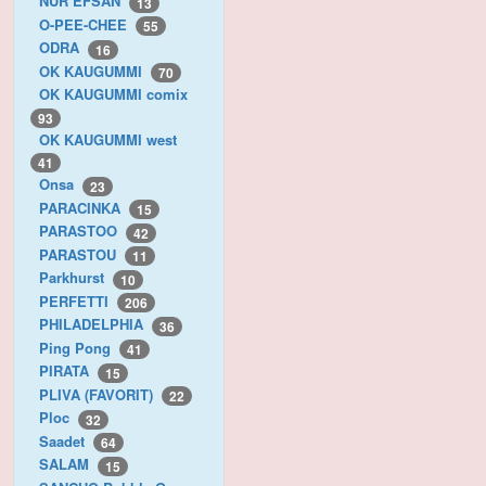
NUR EFSAN
13
O-PEE-CHEE
55
ODRA
16
OK KAUGUMMI
70
OK KAUGUMMI comix
93
OK KAUGUMMI west
41
Onsa
23
PARACINKA
15
PARASTOO
42
PARASTOU
11
Parkhurst
10
PERFETTI
206
PHILADELPHIA
36
Ping Pong
41
PIRATA
15
PLIVA (FAVORIT)
22
Ploc
32
Saadet
64
SALAM
15