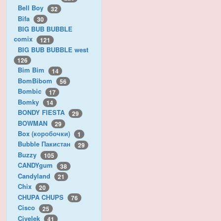
Bell Boy
32
Bifa
30
BIG BUB BUBBLE
comix
121
BIG BUB BUBBLE west
126
Bim Bim
14
BomBibom
56
Bombic
17
Bomky
14
BONDY FIESTA
29
BOWMAN
29
Box (коробочки)
1
Bubble Пакистан
29
Buzzy
105
CANDYgum
38
Candyland
21
Chix
20
CHUPA CHUPS
76
Cisco
25
Civelek
41