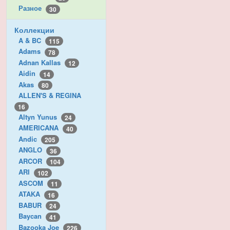
Разное
30
Коллекции
A & BC
115
Adams
78
Adnan Kallas
12
Aidin
14
Akas
80
ALLEN'S & REGINA
16
Altyn Yunus
24
AMERICANA
40
Andic
205
ANGLO
36
ARCOR
104
ARI
102
ASCOM
11
ATAKA
16
BABUR
24
Baycan
41
Bazooka Joe
226