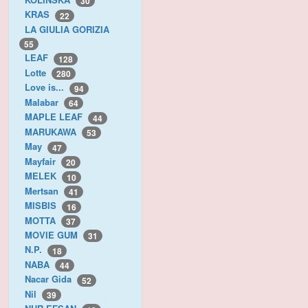
30
KRAS
22
LA GIULIA GORIZIA
55
LEAF
128
Lotte
280
Love is...
94
Malabar
64
MAPLE LEAF
44
MARUKAWA
53
May
47
Mayfair
20
MELEK
10
Mertsan
41
MISBIS
16
MOTTA
37
MOVIE GUM
31
N.P.
18
NABA
44
Nacar Gida
52
Nil
39