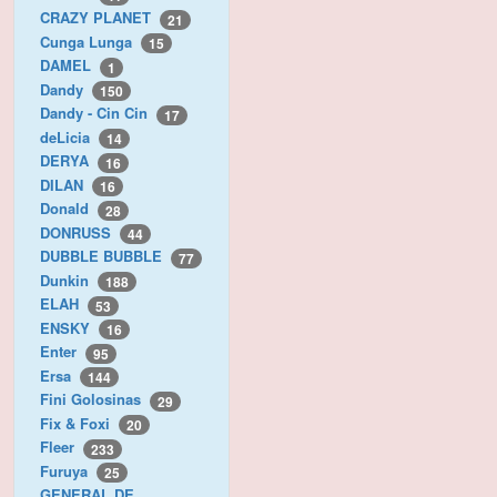
CRAZY PLANET
21
Cunga Lunga
15
DAMEL
1
Dandy
150
Dandy - Cin Cin
17
deLicia
14
DERYA
16
DILAN
16
Donald
28
DONRUSS
44
DUBBLE BUBBLE
77
Dunkin
188
ELAH
53
ENSKY
16
Enter
95
Ersa
144
Fini Golosinas
29
Fix & Foxi
20
Fleer
233
Furuya
25
GENERAL DE