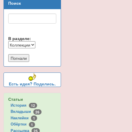
Поиск
В разделе:
Есть идея? Поделись.
Статьи
История
12
Вкладыши
26
Наклейки
1
Обёртки
1
Рассылка
25