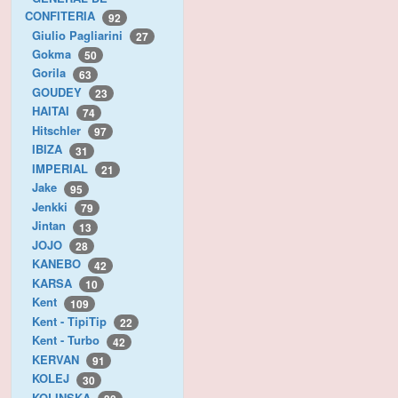
CONFITERIA
92
Giulio Pagliarini
27
Gokma
50
Gorila
63
GOUDEY
23
HAITAI
74
Hitschler
97
IBIZA
31
IMPERIAL
21
Jake
95
Jenkki
79
Jintan
13
JOJO
28
KANEBO
42
KARSA
10
Kent
109
Kent - TipiTip
22
Kent - Turbo
42
KERVAN
91
KOLEJ
30
KOLINSKA