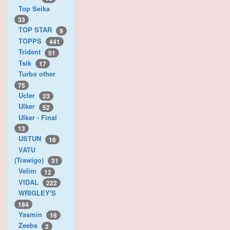
Top Seika
33
TOP STAR
9
TOPPS
441
Trident
51
Tsik
17
Turbo other
75
Ucler
23
Ulker
52
Ulker - Final
13
USTUN
18
VATU
(Trawigo)
31
Velim
12
VIDAL
222
WRIGLEY'S
184
Yasmin
16
Zeebs
2