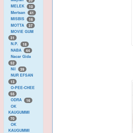
20
MELEK
10
Mertsan
41
MISBIS
16
MOTTA
37
MOVIE GUM
31
N.P.
18
NABA
44
Nacar Gida
52
Nil
39
NUR EFSAN
13
O-PEE-CHEE
55
ODRA
16
OK
KAUGUMMI
70
OK
KAUGUMMI