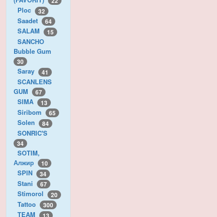
22
Ploc
32
Saadet
64
SALAM
15
SANCHO
Bubble Gum
30
Saray
41
SCANLENS
GUM
67
SIMA
13
Siribom
65
Solen
84
SONRIC'S
34
SOTIM,
Алжир
10
SPIN
34
Stani
67
Stimorol
20
Tattoo
300
TEAM
13