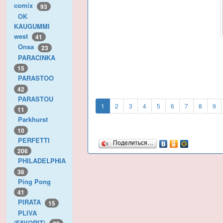
comix
93
OK
KAUGUMMI
west
41
Onsa
23
PARACINKA
15
PARASTOO
42
PARASTOU
1
2
3
4
5
6
7
8
9
11
Parkhurst
10
PERFETTI
Поделиться…
206
PHILADELPHIA
36
Ping Pong
41
PIRATA
15
PLIVA
(FAVORIT)