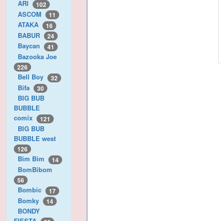
ARI
102
ASCOM
11
ATAKA
16
BABUR
24
Baycan
41
Bazooka Joe
226
Bell Boy
32
Bifa
30
BIG BUB
BUBBLE
comix
121
BIG BUB
BUBBLE west
126
Bim Bim
14
BomBibom
56
Bombic
17
Bomky
14
BONDY
FIESTA