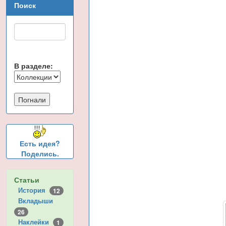
Поиск
В разделе:
Есть идея?
Поделись.
Статьи
История
12
Вкладыши
26
Наклейки
1