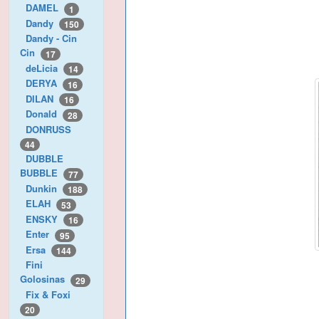
DAMEL
1
Dandy
150
Dandy - Cin
Cin
17
deLicia
14
DERYA
16
DILAN
16
Donald
28
DONRUSS
44
DUBBLE
BUBBLE
77
Dunkin
188
ELAH
53
ENSKY
16
Enter
95
Ersa
144
Fini
Golosinas
29
Fix & Foxi
20