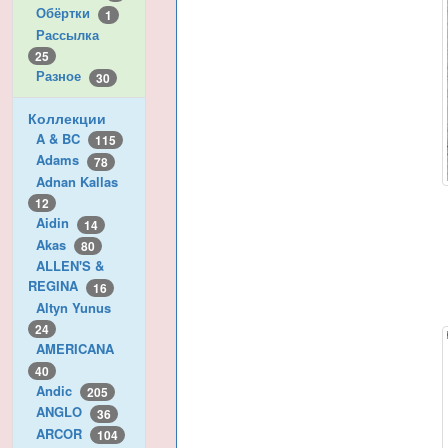
Обёртки
1
Рассылка
25
Разное
30
Коллекции
A & BC
115
Adams
78
Adnan Kallas
12
Aidin
14
Akas
80
ALLEN'S &
REGINA
16
Altyn Yunus
24
AMERICANA
40
Andic
205
ANGLO
36
ARCOR
104