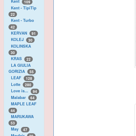
Kent
109
Kent - TipiTip
22
Kent - Turbo
42
KERVAN
91
KOLEJ
30
KOLINSKA
30
KRAS
22
LA GIULIA
GORIZIA
55
LEAF
128
Lotte
280
Love is...
94
Malabar
64
MAPLE LEAF
44
MARUKAWA
53
May
47
Mayfair