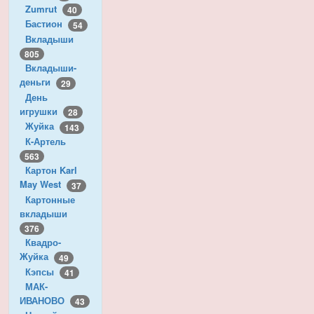
Zumrut
40
Бастион
54
Вкладыши
805
Вкладыши-
деньги
29
День
игрушки
28
Жуйка
143
К-Артель
563
Картон Karl
May West
37
Картонные
вкладыши
376
Квадро-
Жуйка
49
Кэпсы
41
МАК-
ИВАНОВО
43