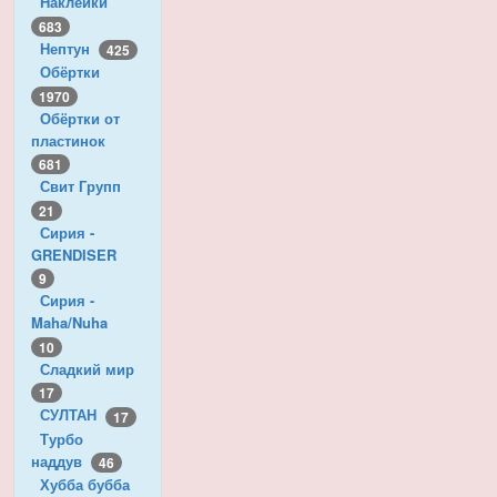
Наклейки
683
Нептун
425
Обёртки
1970
Обёртки от
пластинок
681
Свит Групп
21
Сирия -
GRENDISER
9
Сирия -
Maha/Nuha
10
Сладкий мир
17
СУЛТАН
17
Турбо
наддув
46
Хубба бубба