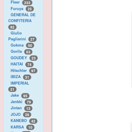
Fleer
233
Furuya
25
GENERAL DE
CONFITERIA
92
Giulio
Pagliarini
27
Gokma
50
Gorila
63
GOUDEY
23
HAITAI
74
Hitschler
97
IBIZA
31
IMPERIAL
21
Jake
95
Jenkki
79
Jintan
13
JOJO
28
KANEBO
42
KARSA
10