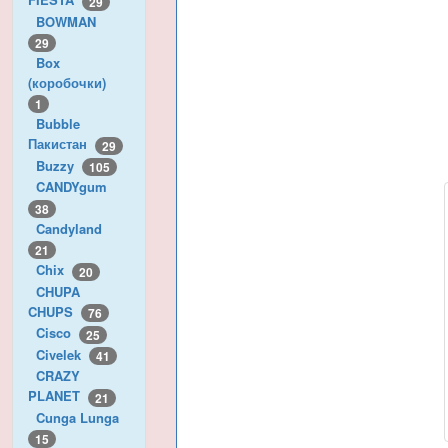
29
BOWMAN
29
Box
(коробочки)
1
Bubble
Пакистан
29
Buzzy
105
CANDYgum
38
Candyland
21
Chix
20
CHUPA
CHUPS
76
Cisco
25
Civelek
41
CRAZY
PLANET
21
Cunga Lunga
15