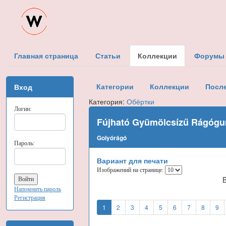
Главная страница
Статьи
Коллекции
Форумы
Категории
Коллекции
Посл
Вход
Категория:
Обёртки
Логин:
Fújható Gyümölcsízű Rágógu
Golyórágó
Пароль:
Вариант для печати
Изображений на странице:
Напомнить пароль
Регистрация
1
2
3
4
5
6
7
8
9