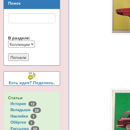
Поиск
В разделе:
Есть идея? Поделись.
Статьи
История
12
Вкладыши
26
Наклейки
1
Обёртки
1
Рассылка
25