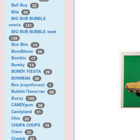
Bell Boy
32
Bifa
30
BIG BUB BUBBLE
comix
121
BIG BUB BUBBLE west
126
Bim Bim
14
BomBibom
56
Bombic
17
Bomky
14
BONDY FIESTA
29
BOWMAN
29
Box (коробочки)
1
Bubble Пакистан
29
Buzzy
105
CANDYgum
38
Candyland
21
Chix
20
CHUPA CHUPS
76
Cisco
25
Civelek
41