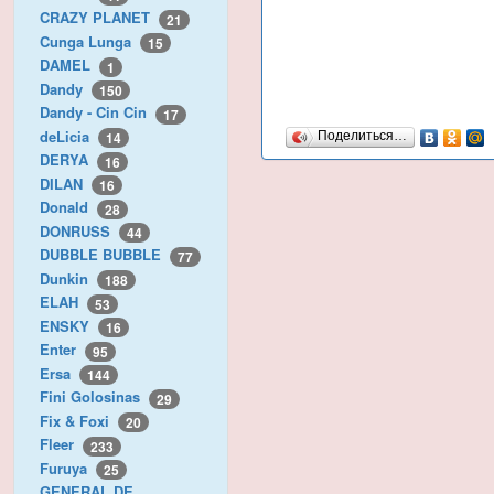
CRAZY PLANET
21
Cunga Lunga
15
DAMEL
1
Dandy
150
Dandy - Cin Cin
17
deLicia
14
Поделиться…
DERYA
16
DILAN
16
Donald
28
DONRUSS
44
DUBBLE BUBBLE
77
Dunkin
188
ELAH
53
ENSKY
16
Enter
95
Ersa
144
Fini Golosinas
29
Fix & Foxi
20
Fleer
233
Furuya
25
GENERAL DE