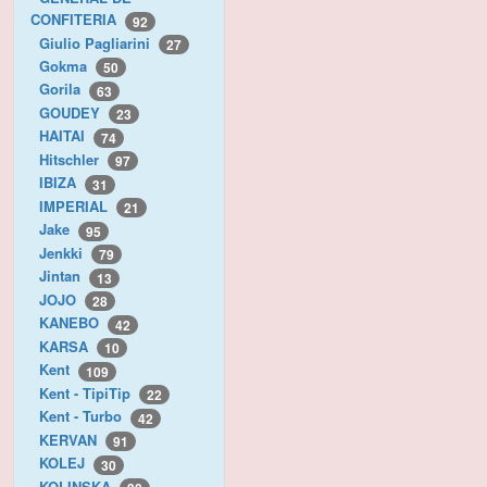
CONFITERIA
92
Giulio Pagliarini
27
Gokma
50
Gorila
63
GOUDEY
23
HAITAI
74
Hitschler
97
IBIZA
31
IMPERIAL
21
Jake
95
Jenkki
79
Jintan
13
JOJO
28
KANEBO
42
KARSA
10
Kent
109
Kent - TipiTip
22
Kent - Turbo
42
KERVAN
91
KOLEJ
30
KOLINSKA