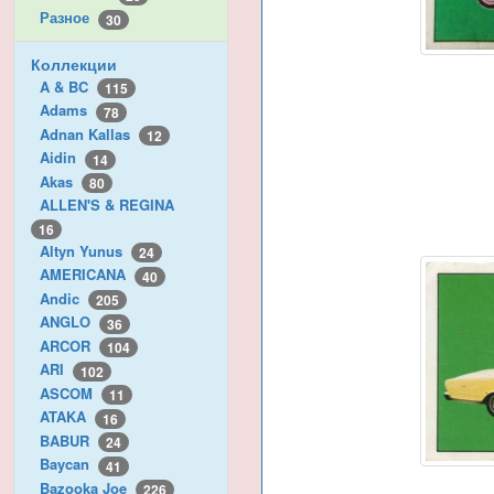
Разное
30
Коллекции
A & BC
115
Adams
78
Adnan Kallas
12
Aidin
14
Akas
80
ALLEN'S & REGINA
16
Altyn Yunus
24
AMERICANA
40
Andic
205
ANGLO
36
ARCOR
104
ARI
102
ASCOM
11
ATAKA
16
BABUR
24
Baycan
41
Bazooka Joe
226