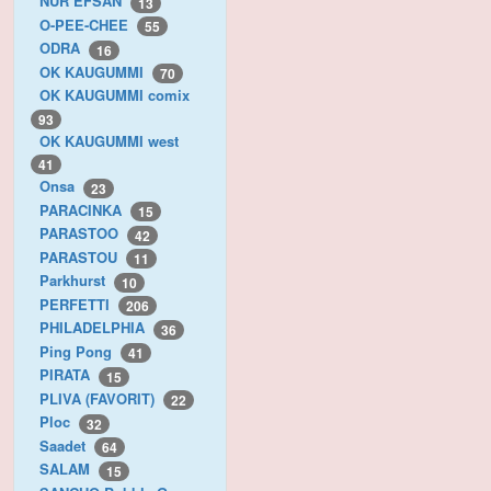
NUR EFSAN
13
O-PEE-CHEE
55
ODRA
16
OK KAUGUMMI
70
OK KAUGUMMI comix
93
OK KAUGUMMI west
41
Onsa
23
PARACINKA
15
PARASTOO
42
PARASTOU
11
Parkhurst
10
PERFETTI
206
PHILADELPHIA
36
Ping Pong
41
PIRATA
15
PLIVA (FAVORIT)
22
Ploc
32
Saadet
64
SALAM
15