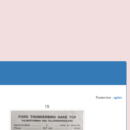
Разместил -
apixx
15