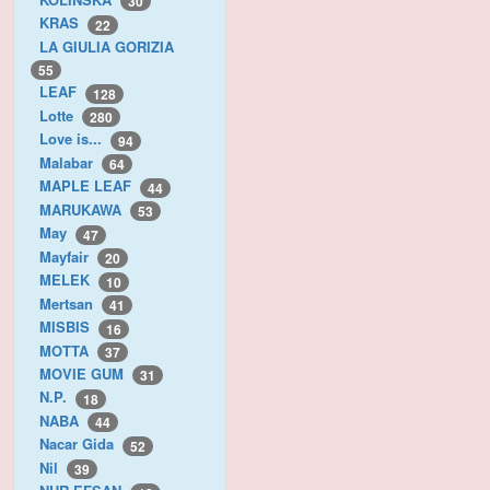
30
KRAS
22
LA GIULIA GORIZIA
55
LEAF
128
Lotte
280
Love is...
94
Malabar
64
MAPLE LEAF
44
MARUKAWA
53
May
47
Mayfair
20
MELEK
10
Mertsan
41
MISBIS
16
MOTTA
37
MOVIE GUM
31
N.P.
18
NABA
44
Nacar Gida
52
Nil
39