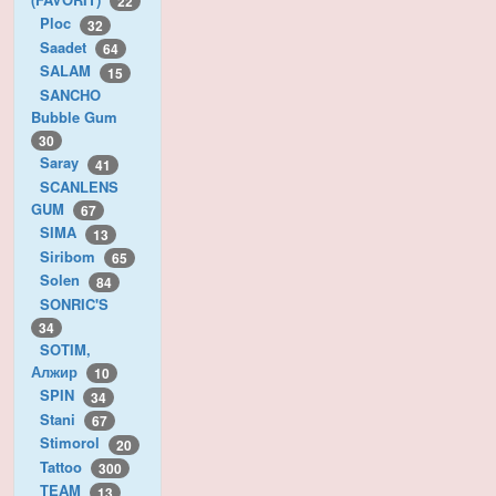
22
Ploc
32
Saadet
64
SALAM
15
SANCHO
Bubble Gum
30
Saray
41
SCANLENS
GUM
67
SIMA
13
Siribom
65
Solen
84
SONRIC'S
34
SOTIM,
Алжир
10
SPIN
34
Stani
67
Stimorol
20
Tattoo
300
TEAM
13