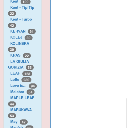
Kent
109
Kent - TipiTip
22
Kent - Turbo
42
KERVAN
91
KOLEJ
30
KOLINSKA
30
KRAS
22
LA GIULIA
GORIZIA
55
LEAF
128
Lotte
280
Love is...
94
Malabar
64
MAPLE LEAF
44
MARUKAWA
53
May
47
Mayfair