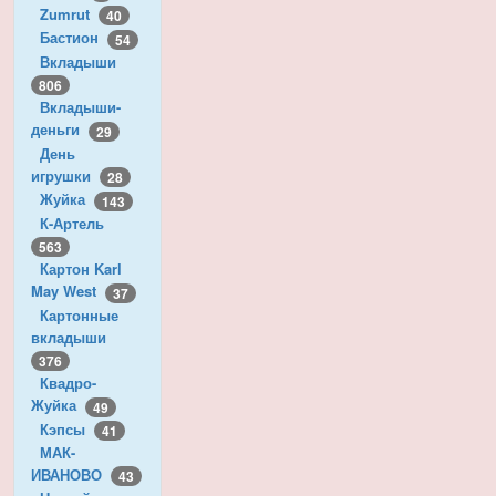
Zumrut
40
Бастион
54
Вкладыши
806
Вкладыши-
деньги
29
День
игрушки
28
Жуйка
143
К-Артель
563
Картон Karl
May West
37
Картонные
вкладыши
376
Квадро-
Жуйка
49
Кэпсы
41
МАК-
ИВАНОВО
43