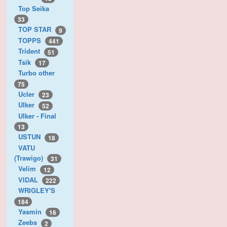
Top Seika
33
TOP STAR
9
TOPPS
441
Trident
51
Tsik
17
Turbo other
75
Ucler
23
Ulker
52
Ulker - Final
13
USTUN
18
VATU
(Trawigo)
31
Velim
12
VIDAL
222
WRIGLEY'S
184
Yasmin
16
Zeebs
2