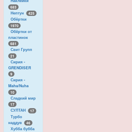
Наклейки
683
Нептун
425
Обёртки
1970
Обёртки от
пластинок
681
Свит Групп
21
Сирия -
GRENDISER
9
Сирия -
Maha/Nuha
10
Сладкий мир
17
СУЛТАН
17
Турбо
наддув
46
Хубба бубба