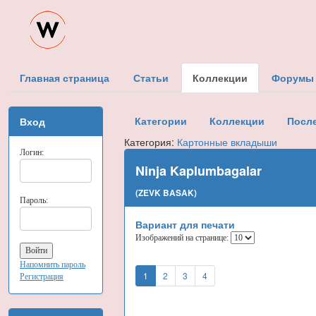
Главная страница
Статьи
Коллекции
Форумы
Категории
Коллекции
Посл
Вход
Категория:
Картонные вкладыши
Логин:
Ninja Kaplumbagalar
(ZEVK BASAK)
Пароль:
Вариант для печати
Изображений на странице:
Напомнить пароль
1
2
3
4
Регистрация