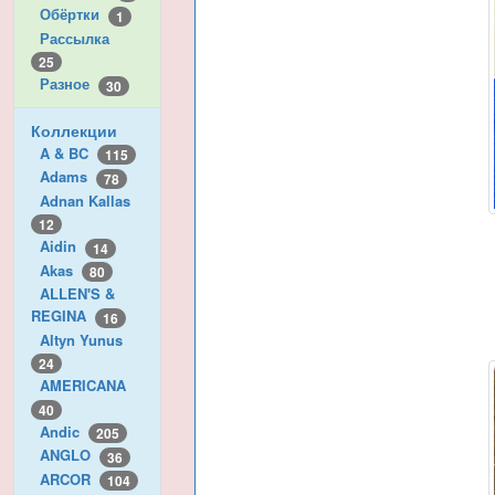
Обёртки
1
Рассылка
25
Разное
30
Коллекции
A & BC
115
Adams
78
Adnan Kallas
12
Aidin
14
Akas
80
ALLEN'S &
REGINA
16
Altyn Yunus
24
AMERICANA
40
Andic
205
ANGLO
36
ARCOR
104