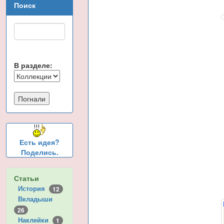
Поиск
В разделе:
Есть идея?
Поделись.
Статьи
История
12
Вкладыши
26
Наклейки
1