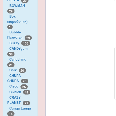
29
BOWMAN
29
Box
(коробочки)
1
Bubble
Пакистан
29
Buzzy
105
CANDYgum
38
Candyland
21
Chix
20
CHUPA
CHUPS
76
Cisco
25
Civelek
41
CRAZY
PLANET
21
Cunga Lunga
15