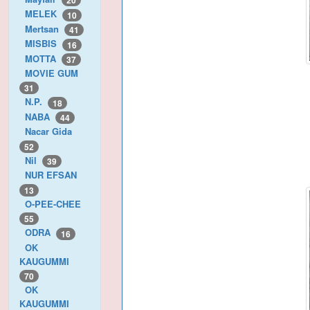
20
MELEK
10
Mertsan
41
MISBIS
16
MOTTA
37
MOVIE GUM
31
N.P.
18
NABA
44
Nacar Gida
52
Nil
39
NUR EFSAN
13
O-PEE-CHEE
55
ODRA
16
OK
KAUGUMMI
70
OK
KAUGUMMI