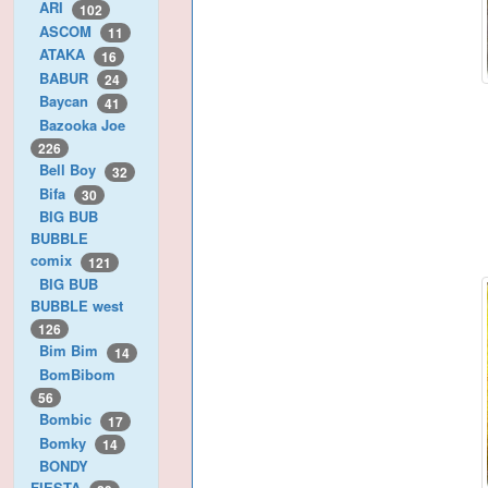
ARI
102
ASCOM
11
ATAKA
16
BABUR
24
Baycan
41
Bazooka Joe
226
Bell Boy
32
Bifa
30
BIG BUB
BUBBLE
comix
121
BIG BUB
BUBBLE west
126
Bim Bim
14
BomBibom
56
Bombic
17
Bomky
14
BONDY
FIESTA