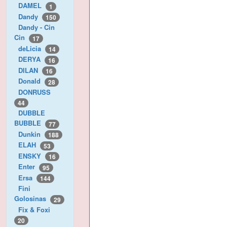
DAMEL
1
Dandy
150
Dandy - Cin
Cin
17
deLicia
14
DERYA
16
DILAN
16
Donald
28
DONRUSS
44
DUBBLE
BUBBLE
77
Dunkin
188
ELAH
53
ENSKY
16
Enter
95
Ersa
144
Fini
Golosinas
29
Fix & Foxi
20