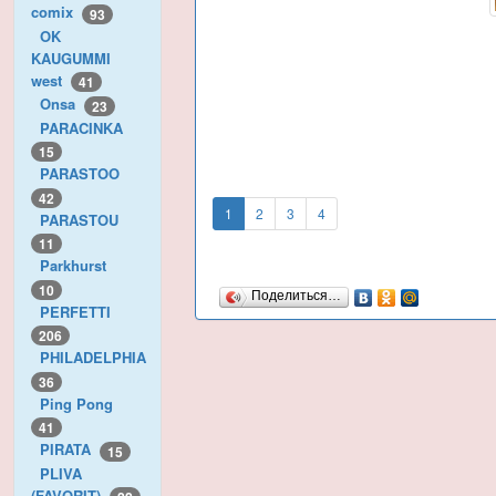
comix
93
OK
KAUGUMMI
west
41
Onsa
23
PARACINKA
15
PARASTOO
42
1
2
3
4
PARASTOU
11
Parkhurst
10
Поделиться…
PERFETTI
206
PHILADELPHIA
36
Ping Pong
41
PIRATA
15
PLIVA
(FAVORIT)