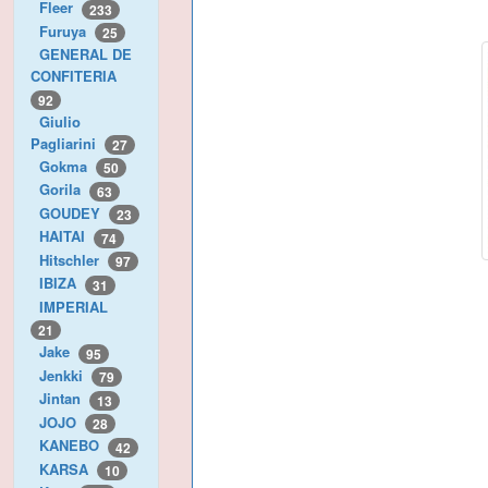
Fleer
233
Furuya
25
GENERAL DE
CONFITERIA
92
Giulio
Pagliarini
27
Gokma
50
Gorila
63
GOUDEY
23
HAITAI
74
Hitschler
97
IBIZA
31
IMPERIAL
21
Jake
95
Jenkki
79
Jintan
13
JOJO
28
KANEBO
42
KARSA
10