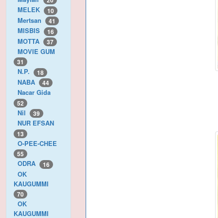
20
MELEK
10
Mertsan
41
MISBIS
16
MOTTA
37
MOVIE GUM
31
N.P.
18
NABA
44
Nacar Gida
52
Nil
39
NUR EFSAN
13
O-PEE-CHEE
55
ODRA
16
OK
KAUGUMMI
70
OK
KAUGUMMI