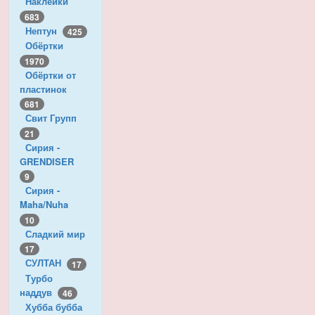
Наклейки
683
Нептун
425
Обёртки
1970
Обёртки от
пластинок
681
Свит Групп
21
Сирия -
GRENDISER
9
Сирия -
Maha/Nuha
10
Сладкий мир
17
СУЛТАН
17
Турбо
наддув
46
Хубба бубба