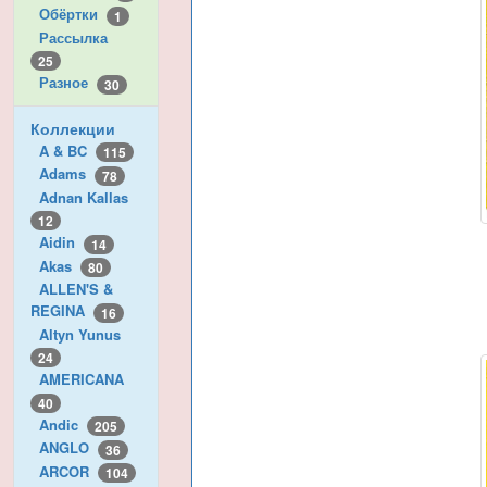
Обёртки
1
Рассылка
25
Разное
30
Коллекции
A & BC
115
Adams
78
Adnan Kallas
12
Aidin
14
Akas
80
ALLEN'S &
REGINA
16
Altyn Yunus
24
AMERICANA
40
Andic
205
ANGLO
36
ARCOR
104