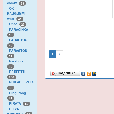
comix
93
OK
KAUGUMMI
west
41
Onsa
23
PARACINKA
15
PARASTOO
42
PARASTOU
1
2
11
Parkhurst
10
PERFETTI
Поделиться…
206
PHILADELPHIA
36
Ping Pong
41
PIRATA
15
PLIVA
(FAVORIT)