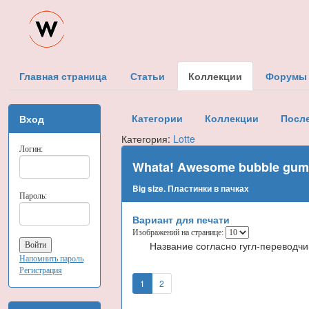
Главная страница
Статьи
Коллекции
Форумы
Категории
Коллекции
Посл
Вход
Категория:
Lotte
Логин:
Whata! Awesome bubble g
Big size. Пластинки в пачках
Пароль:
Вариант для печати
Изображений на странице:
Название согласно гугл-переводчи
Напомнить пароль
Регистрация
1
2