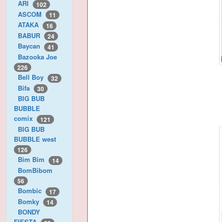
ARI
102
ASCOM
11
ATAKA
16
BABUR
24
Baycan
41
Bazooka Joe
226
Bell Boy
32
Bifa
30
BIG BUB
BUBBLE
comix
121
BIG BUB
BUBBLE west
126
Bim Bim
14
BomBibom
56
Bombic
17
Bomky
14
BONDY
FIESTA