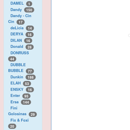
DAMEL
1
Dandy
150
Dandy - Cin
Cin
17
deLicia
14
DERYA
16
DILAN
16
Donald
28
DONRUSS
44
DUBBLE
BUBBLE
77
Dunkin
188
ELAH
53
ENSKY
16
Enter
95
Ersa
144
Fini
Golosinas
29
Fix & Foxi
20