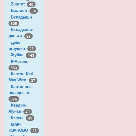
Zumrut
40
Бастион
54
Вкладыши
805
Вкладыши-
деньги
29
День
игрушки
28
Жуйка
143
К-Артель
563
Картон Karl
May West
37
Картонные
вкладыши
376
Квадро-
Жуйка
49
Кэпсы
41
МАК-
ИВАНОВО
43