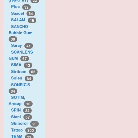
22
Ploc
32
Saadet
64
SALAM
15
SANCHO
Bubble Gum
30
Saray
41
SCANLENS
GUM
67
SIMA
13
Siribom
65
Solen
84
SONRIC'S
34
SOTIM,
Алжир
10
SPIN
34
Stani
67
Stimorol
20
Tattoo
300
TEAM
13