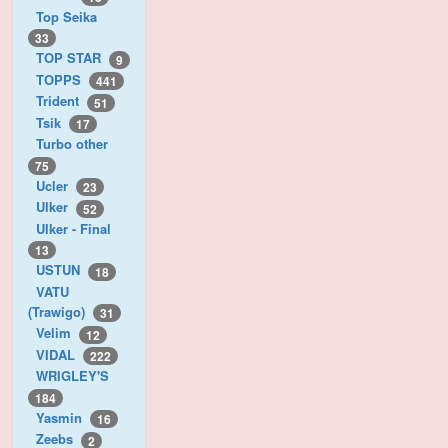
Top Seika
33
TOP STAR
9
TOPPS
441
Trident
51
Tsik
17
Turbo other
75
Ucler
23
Ulker
52
Ulker - Final
13
USTUN
18
VATU
(Trawigo)
31
Velim
12
VIDAL
222
WRIGLEY'S
184
Yasmin
16
Zeebs
2