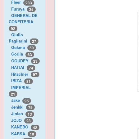
Fleer
233
Furuya
25
GENERAL DE
CONFITERIA
92
Giulio
Pagliarini
27
Gokma
50
Gorila
63
GOUDEY
23
HAITAI
74
Hitschler
97
IBIZA
31
IMPERIAL
21
Jake
95
Jenkki
79
Jintan
13
JOJO
28
KANEBO
42
KARSA
10