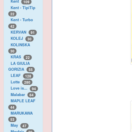
Kent
109
Kent - TipiTip
22
Kent - Turbo
42
KERVAN
91
KOLEJ
30
KOLINSKA
30
KRAS
22
LA GIULIA
GORIZIA
55
LEAF
128
Lotte
280
Love is...
94
Malabar
64
MAPLE LEAF
44
MARUKAWA
53
May
47
Mayfair