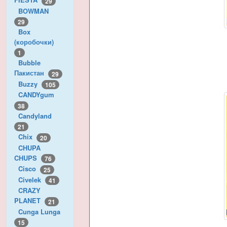
29
BOWMAN
29
Box
(коробочки)
1
Bubble
Пакистан
29
Buzzy
105
CANDYgum
38
Candyland
21
Chix
20
CHUPA
CHUPS
76
Cisco
25
Civelek
41
CRAZY
PLANET
21
Cunga Lunga
15