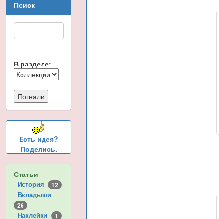
Поиск
В разделе:
Есть идея?
Поделись.
Статьи
История
12
Вкладыши
26
Наклейки
1