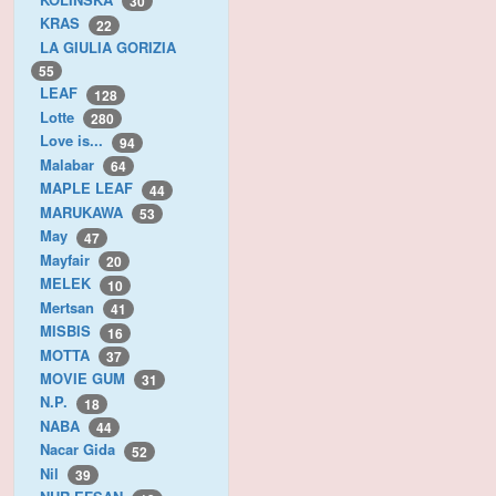
30
KRAS
22
LA GIULIA GORIZIA
55
LEAF
128
Lotte
280
Love is...
94
Malabar
64
MAPLE LEAF
44
MARUKAWA
53
May
47
Mayfair
20
MELEK
10
Mertsan
41
MISBIS
16
MOTTA
37
MOVIE GUM
31
N.P.
18
NABA
44
Nacar Gida
52
Nil
39