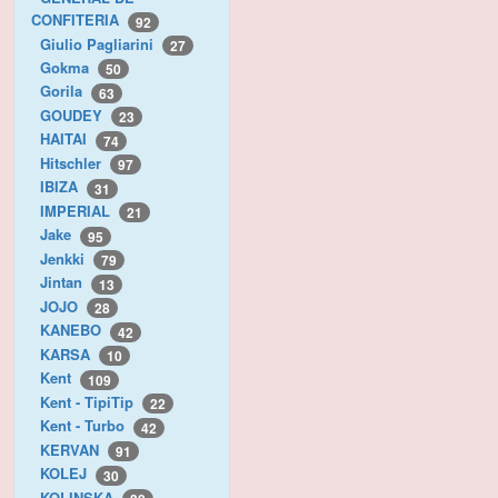
CONFITERIA
92
Giulio Pagliarini
27
Gokma
50
Gorila
63
GOUDEY
23
HAITAI
74
Hitschler
97
IBIZA
31
IMPERIAL
21
Jake
95
Jenkki
79
Jintan
13
JOJO
28
KANEBO
42
KARSA
10
Kent
109
Kent - TipiTip
22
Kent - Turbo
42
KERVAN
91
KOLEJ
30
KOLINSKA