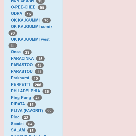
NUR EFSAN
13
O-PEE-CHEE
55
ODRA
16
OK KAUGUMMI
70
OK KAUGUMMI comix
93
OK KAUGUMMI west
41
Onsa
23
PARACINKA
15
PARASTOO
42
PARASTOU
11
Parkhurst
10
PERFETTI
206
PHILADELPHIA
36
Ping Pong
41
PIRATA
15
PLIVA (FAVORIT)
22
Ploc
32
Saadet
64
SALAM
15