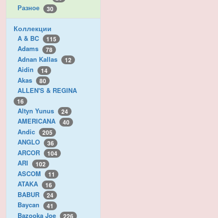
Разное
30
Коллекции
A & BC
115
Adams
78
Adnan Kallas
12
Aidin
14
Akas
80
ALLEN'S & REGINA
16
Altyn Yunus
24
AMERICANA
40
Andic
205
ANGLO
36
ARCOR
104
ARI
102
ASCOM
11
ATAKA
16
BABUR
24
Baycan
41
Bazooka Joe
226