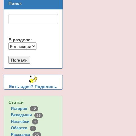
Поиск
В разделе:
Есть идея? Поделись.
Статьи
История
12
Вкладыши
26
Наклейки
1
Обёртки
1
Рассылка
25