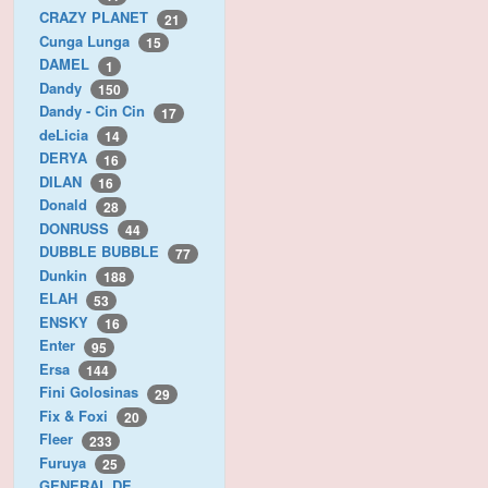
CRAZY PLANET
21
Cunga Lunga
15
DAMEL
1
Dandy
150
Dandy - Cin Cin
17
deLicia
14
DERYA
16
DILAN
16
Donald
28
DONRUSS
44
DUBBLE BUBBLE
77
Dunkin
188
ELAH
53
ENSKY
16
Enter
95
Ersa
144
Fini Golosinas
29
Fix & Foxi
20
Fleer
233
Furuya
25
GENERAL DE