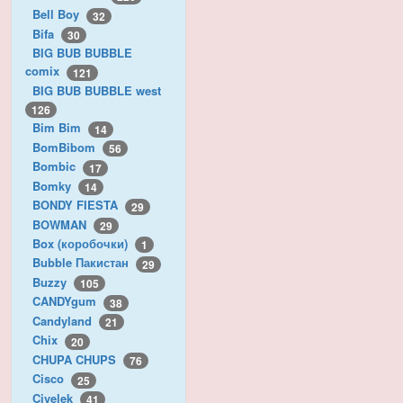
Bell Boy
32
Bifa
30
BIG BUB BUBBLE
comix
121
BIG BUB BUBBLE west
126
Bim Bim
14
BomBibom
56
Bombic
17
Bomky
14
BONDY FIESTA
29
BOWMAN
29
Box (коробочки)
1
Bubble Пакистан
29
Buzzy
105
CANDYgum
38
Candyland
21
Chix
20
CHUPA CHUPS
76
Cisco
25
Civelek
41