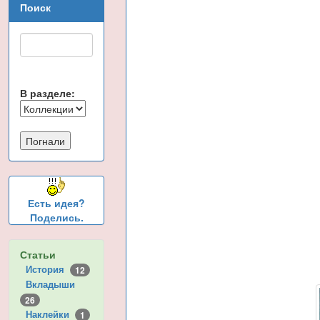
Поиск
В разделе:
Есть идея?
Поделись.
Статьи
История
12
Вкладыши
26
Наклейки
1