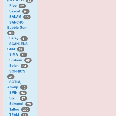
22
Ploc
32
Saadet
64
SALAM
15
SANCHO
Bubble Gum
30
Saray
41
SCANLENS
GUM
67
SIMA
13
Siribom
65
Solen
84
SONRIC'S
34
SOTIM,
Алжир
10
SPIN
34
Stani
67
Stimorol
20
Tattoo
300
TEAM
13