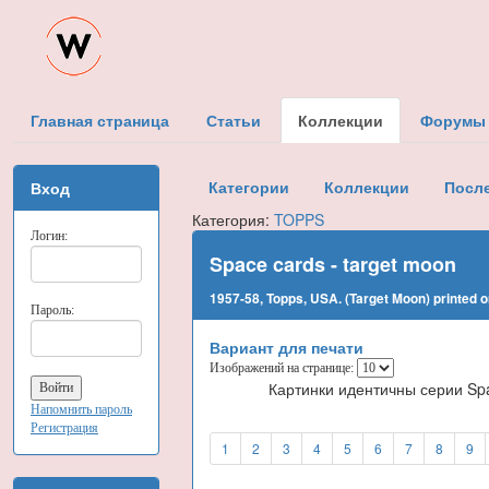
Главная страница
Статьи
Коллекции
Форумы
Категории
Коллекции
Посл
Вход
Категория:
TOPPS
Логин:
Space cards - target moon
1957-58, Topps, USA. (Target Moon) printed 
Пароль:
Вариант для печати
Изображений на странице:
Картинки идентичны серии Spa
Напомнить пароль
Регистрация
1
2
3
4
5
6
7
8
9