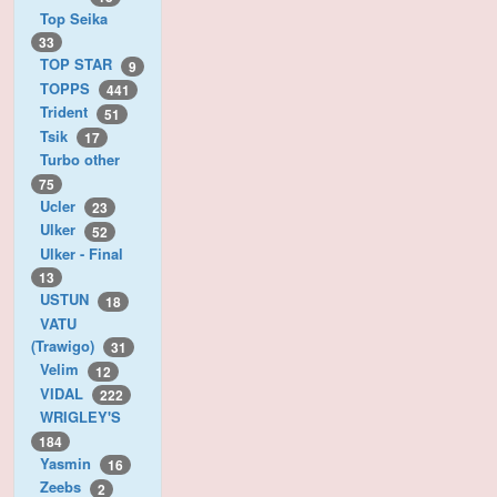
Top Seika
33
TOP STAR
9
TOPPS
441
Trident
51
Tsik
17
Turbo other
75
Ucler
23
Ulker
52
Ulker - Final
13
USTUN
18
VATU
(Trawigo)
31
Velim
12
VIDAL
222
WRIGLEY'S
184
Yasmin
16
Zeebs
2