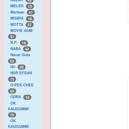
20
MELEK
10
Mertsan
41
MISBIS
16
MOTTA
37
MOVIE GUM
31
N.P.
18
NABA
44
Nacar Gida
52
Nil
39
NUR EFSAN
13
O-PEE-CHEE
55
ODRA
16
OK
KAUGUMMI
70
OK
KAUGUMMI