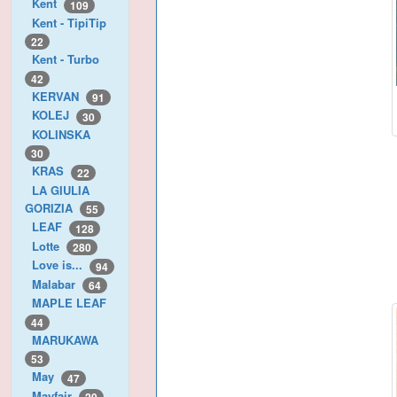
Kent
109
Kent - TipiTip
22
Kent - Turbo
42
KERVAN
91
KOLEJ
30
KOLINSKA
30
KRAS
22
LA GIULIA
GORIZIA
55
LEAF
128
Lotte
280
Love is...
94
Malabar
64
MAPLE LEAF
44
MARUKAWA
53
May
47
Mayfair