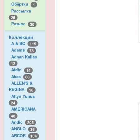
Обёртки
1
Рассылка
25
Разное
30
Коллекции
A & BC
115
Adams
78
Adnan Kallas
12
Aidin
14
Akas
80
ALLEN'S &
REGINA
16
Altyn Yunus
24
AMERICANA
40
Andic
205
ANGLO
36
ARCOR
104