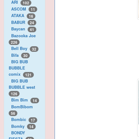
ARI
102
ASCOM
11
ATAKA
16
BABUR
24
Baycan
41
Bazooka Joe
226
Bell Boy
32
Bifa
30
BIG BUB
BUBBLE
comix
121
BIG BUB
BUBBLE west
126
Bim Bim
14
BomBibom
56
Bombic
17
Bomky
14
BONDY
FIESTA