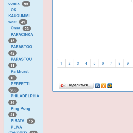
comix
93
OK
KAUGUMMI
west
41
Onsa
23
PARACINKA
15
PARASTOO
42
PARASTOU
1
2
3
4
5
6
7
8
9
11
Parkhurst
10
PERFETTI
Поделиться…
206
PHILADELPHIA
36
Ping Pong
41
PIRATA
15
PLIVA
(FAVORIT)