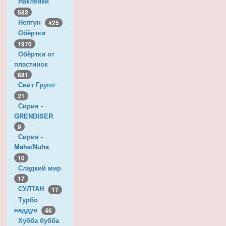
Наклейки
683
Нептун
425
Обёртки
1970
Обёртки от
пластинок
681
Свит Групп
21
Сирия -
GRENDISER
9
Сирия -
Maha/Nuha
10
Сладкий мир
17
СУЛТАН
17
Турбо
наддув
46
Хубба бубба