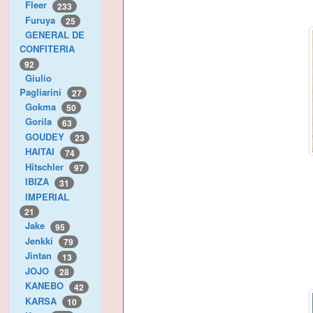
Fleer
233
Furuya
25
GENERAL DE
CONFITERIA
92
Giulio
Pagliarini
27
Gokma
50
Gorila
63
GOUDEY
23
HAITAI
74
Hitschler
97
IBIZA
31
IMPERIAL
21
Jake
95
Jenkki
79
Jintan
13
JOJO
28
KANEBO
42
KARSA
10