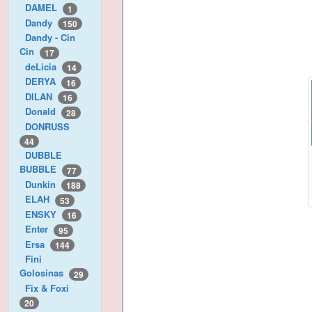
DAMEL
1
Dandy
150
Dandy - Cin
Cin
17
deLicia
14
DERYA
16
DILAN
16
Donald
28
DONRUSS
44
DUBBLE
BUBBLE
77
Dunkin
188
ELAH
53
ENSKY
16
Enter
95
Ersa
144
Fini
Golosinas
29
Fix & Foxi
20