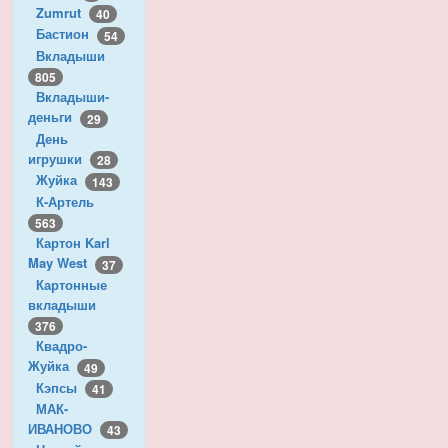
Zumrut
40
Бастион
54
Вкладыши
805
Вкладыши-
деньги
29
День
игрушки
28
Жуйка
143
К-Артель
563
Картон Karl
May West
37
Картонные
вкладыши
376
Квадро-
Жуйка
49
Кэпсы
41
МАК-
ИВАНОВО
43