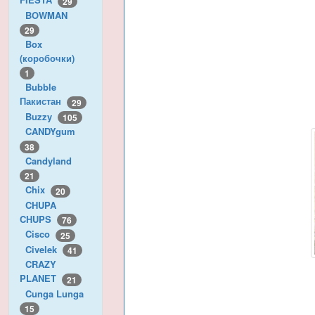
29
BOWMAN
29
Box
(коробочки)
1
Bubble
Пакистан
29
Buzzy
105
CANDYgum
38
Candyland
21
Chix
20
CHUPA
CHUPS
76
Cisco
25
Civelek
41
CRAZY
PLANET
21
Cunga Lunga
15